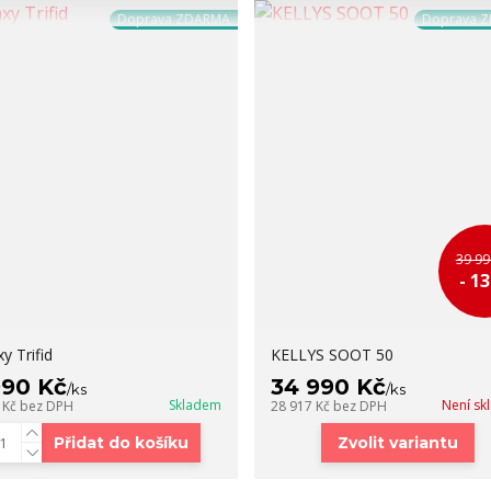
Doprava ZDARMA
Doprava 
39 99
- 1
y Trifid
KELLYS SOOT 50
990 Kč
34 990 Kč
/
ks
/
ks
Skladem
Není s
 Kč
bez DPH
28 917 Kč
bez DPH
Přidat do košíku
Zvolit variantu