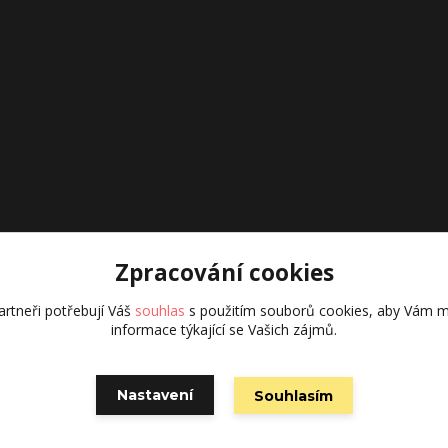
Zpracování cookies
rtneři potřebují Váš
souhlas
s použitím souborů cookies, aby Vám m
informace týkající se Vašich zájmů.
Nastavení
Souhlasím
Vytvořeno na
Eshop-rychle.cz