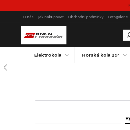
O nás
Jak nakupovat
Obchodní podmínky
Fotogalerie
Elektrokola
Horská kola 29"
Vy