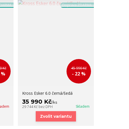
ZDARMA
Doprava ZDARMA
0 Kč
45 990 Kč
3 %
- 22 %
Kross Esker 6.0 černá/šedá
35 990 Kč
/
ks
kladem
Skladem
29 744 Kč
bez DPH
Zvolit variantu