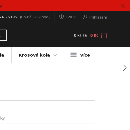
y
602 260 963
(Po-Pá, 9-17 hod.)
CZK
Přihlášení
0
ks
za
0 Kč
t
la
Krosová kola
Více
ky