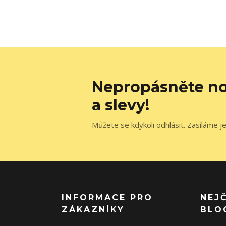
Nepropásněte no
a slevy!
Můžete se kdykoli odhlásit. Zasíláme j
INFORMACE PRO
NEJ
ZÁKAZNÍKY
BLO