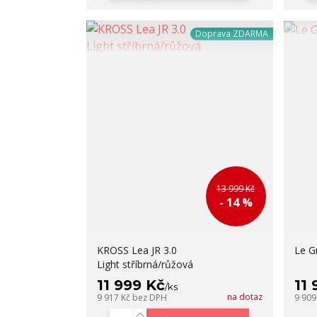
Doprava ZDARMA
13 999 Kč
- 14 %
KROSS Lea JR 3.0
Le G
Light stříbrná/růžová
11 999 Kč
11
/
ks
na dotaz
9 917 Kč
bez DPH
9 909