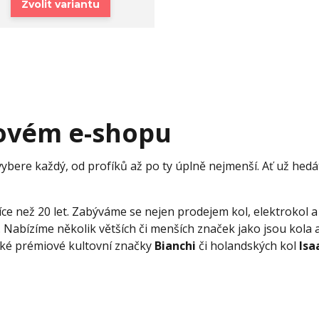
Zvolit variantu
novém e-shopu
vybere každý, od profíků až po ty úplně nejmenší. Ať už hedáte
íce než 20 let. Zabýváme se nejen prodejem kol, elektrokol 
. Nabízíme několik větších či menších značek jako jsou kola 
alské prémiové kultovní značky
Bianchi
či holandských kol
Isa