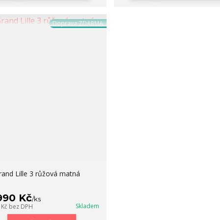
Doprava ZDARMA
rand Lille 3 růžová matná
 990 Kč
/
ks
Skladem
 Kč
bez DPH