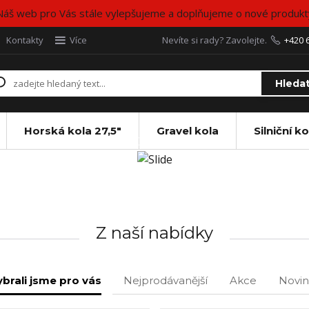
Náš web pro Vás stále vylepšujeme a doplňujeme o nové produkt
Kontakty
Více
Nevíte si rady? Zavolejte.
+420 
Hleda
Horská kola 27,5"
Gravel kola
Silniční ko
Z naší nabídky
brali jsme pro vás
Nejprodávanější
Akce
Novin