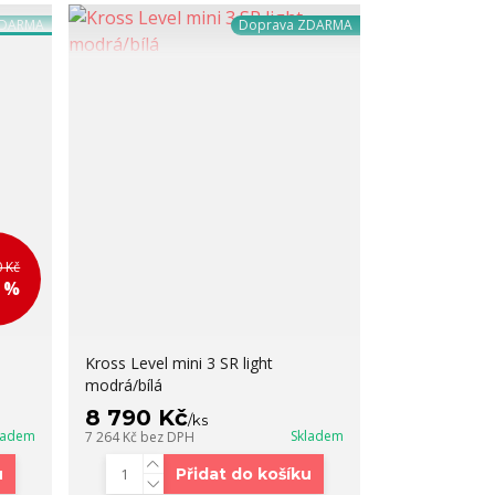
ZDARMA
Doprava ZDARMA
0 Kč
7 %
Kross Level mini 3 SR light
modrá/bílá
8 790 Kč
/
ks
ladem
Skladem
7 264 Kč
bez DPH
u
Přidat do košíku