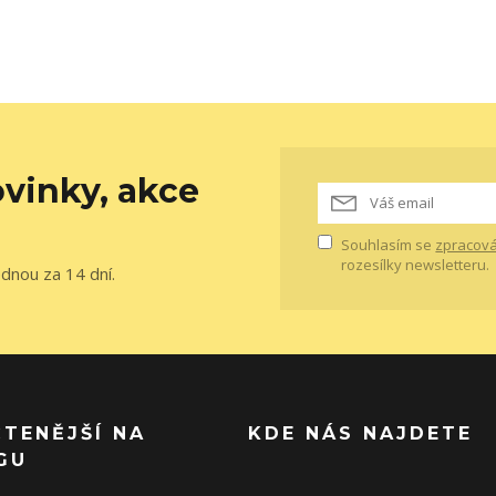
vinky, akce
Souhlasím se
zpracová
rozesílky newsletteru.
ednou za 14 dní.
ČTENĚJŠÍ NA
KDE NÁS NAJDETE
GU