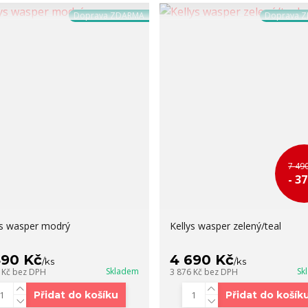
Doprava ZDARMA
Doprava 
7 49
- 3
ys wasper modrý
Kellys wasper zelený/teal
490 Kč
4 690 Kč
/
ks
/
ks
Skladem
Sk
 Kč
bez DPH
3 876 Kč
bez DPH
Přidat do košíku
Přidat do košík