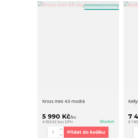
Doprava ZDARMA
Kross mini 4.0 modrá
Kell
5 990 Kč
7 
/
ks
Skladem
4 950 Kč
bez DPH
6 190
Přidat do košíku