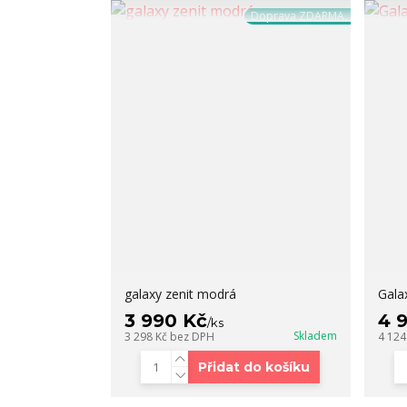
Doprava ZDARMA
galaxy zenit modrá
Galax
3 990 Kč
4 
/
ks
Skladem
3 298 Kč
bez DPH
4 124
Přidat do košíku