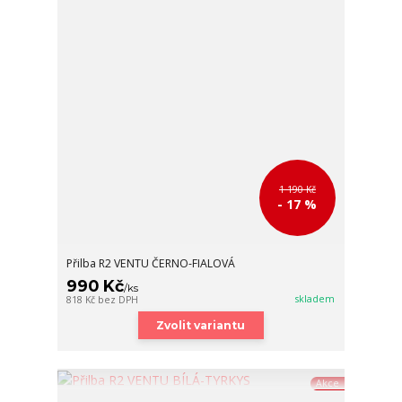
1 190 Kč
- 17 %
Přilba R2 VENTU ČERNO-FIALOVÁ
990 Kč
/
ks
skladem
818 Kč
bez DPH
Zvolit variantu
Akce