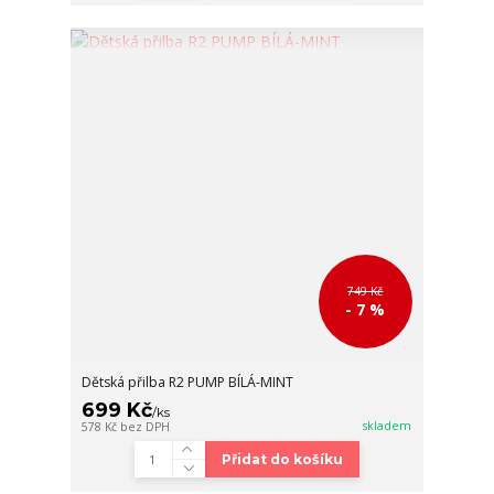
749 Kč
- 7 %
Dětská přilba R2 PUMP BÍLÁ-MINT
699 Kč
/
ks
skladem
578 Kč
bez DPH
Přidat do košíku