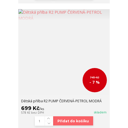
749 Kč
- 7 %
Dětská přilba R2 PUMP ČERVENÁ-PETROL MODRÁ
699 Kč
/
ks
skladem
578 Kč
bez DPH
Přidat do košíku