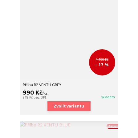
1 190 Kč
- 17 %
Přilba R2 VENTU GREY
990 Kč
/
ks
skladem
818 Kč
bez DPH
Zvolit variantu
Akce