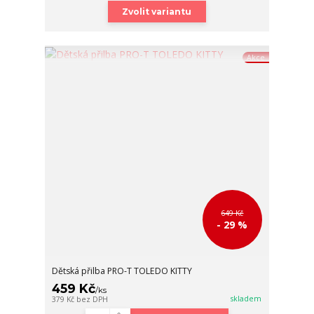
Zvolit variantu
Akce
649 Kč
- 29 %
Dětská přilba PRO-T TOLEDO KITTY
459 Kč
/
ks
skladem
379 Kč
bez DPH