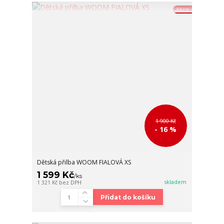
Akce
1 900 Kč
- 16 %
Dětská přilba WOOM FIALOVÁ XS
1 599 Kč
/
ks
skladem
1 321 Kč
bez DPH
Přidat do košíku