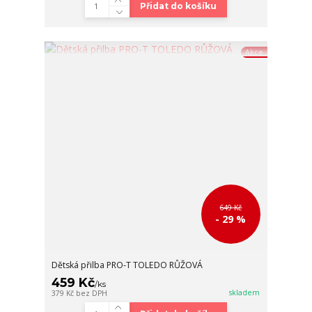
Přidat do košíku
Akce
649 Kč
- 29 %
Dětská přilba PRO-T TOLEDO RŮŽOVÁ
459 Kč
/
ks
skladem
379 Kč
bez DPH