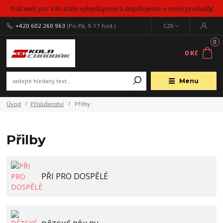
Náš web pro Vás stále vylepšujeme a doplňujeme o nové produkty
+420 602 260 963
(Po-Pá, 9-17 hod.)
CZK
0
0 Kč
Menu
Úvod
Příslušenství
Přilby
Přilby
PŘI PRO DOSPĚLÉ