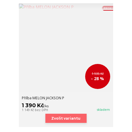
Akce
1 935 Kč
- 28 %
Přilba MELON JACKSON P
1 390 Kč
/
ks
skladem
1 149 Kč
bez DPH
Zvolit variantu