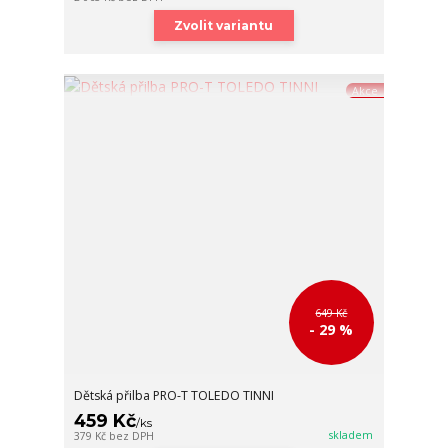
Zvolit variantu
Akce
649 Kč
- 29 %
Dětská přilba PRO-T TOLEDO TINNI
459 Kč
/
ks
skladem
379 Kč
bez DPH