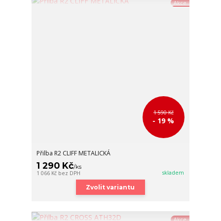
Akce
1 590 Kč
- 19 %
Přilba R2 CLIFF METALICKÁ
1 290 Kč
/
ks
skladem
1 066 Kč
bez DPH
Zvolit variantu
Akce