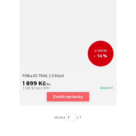
2 199 Kč
- 14 %
Přilba R2 TRAIL 2.0 black
1 899 Kč
/
ks
skladem
1 569 Kč
bez DPH
Zvolit variantu
strana
z 1