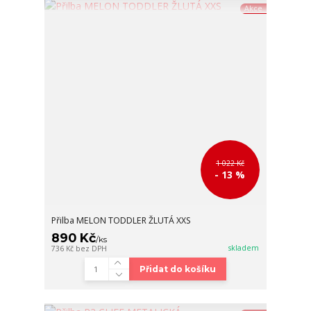
Akce
1 022 Kč
- 13 %
Přilba MELON TODDLER ŽLUTÁ XXS
890 Kč
/
ks
skladem
736 Kč
bez DPH
Přidat do košíku