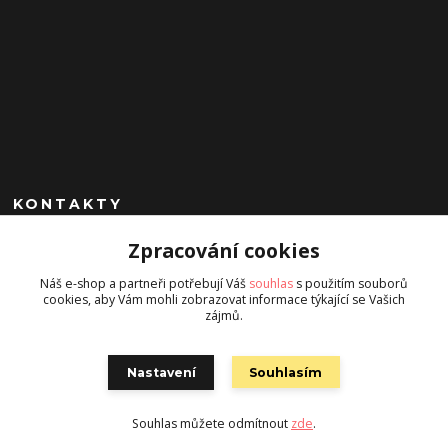
KONTAKTY
Zpracování cookies
+420 602 260 963
(Po-Pá, 9-17 hod.)
Náš e-shop a partneři potřebují Váš
souhlas
s použitím souborů
cookies, aby Vám mohli zobrazovat informace týkající se Vašich
jan.chrobak@seznam.cz
zájmů.
Nastavení
Souhlasím
Souhlas můžete odmítnout
zde
.
Vytvořeno na
Eshop-rychle.cz