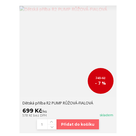
749 Kč
- 7 %
Dětská přilba R2 PUMP RŮŽOVÁ-FIALOVÁ
699 Kč
/
ks
skladem
578 Kč
bez DPH
Přidat do košíku