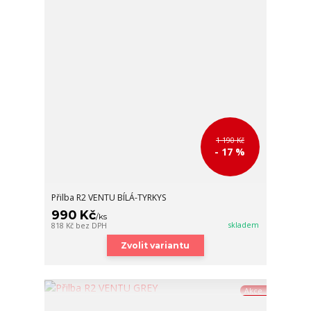
1 190 Kč
- 17 %
Přilba R2 VENTU BÍLÁ-TYRKYS
990 Kč
/
ks
skladem
818 Kč
bez DPH
Zvolit variantu
Akce