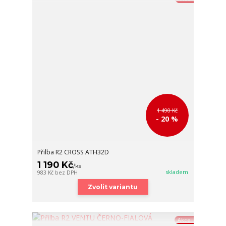
1 490 Kč
- 20 %
Přilba R2 CROSS ATH32D
1 190 Kč
/
ks
skladem
983 Kč
bez DPH
Zvolit variantu
Akce