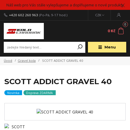
Náš web pro Vás stále vylepšujeme a doplňujeme o nové produkty
+420 602 260 963
(Po-Pá, 9-17 hod.)
CZK
0
0 Kč
Menu
Úvod
Gravel kola
SCOTT ADDICT GRAVEL 40
SCOTT ADDICT GRAVEL 40
Novinka
Doprava ZDARMA