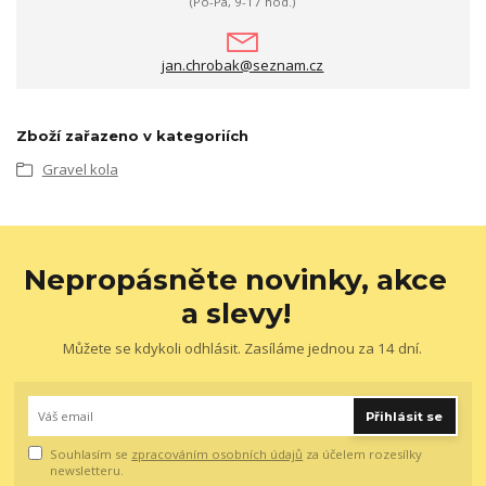
(Po-Pá, 9-17 hod.)
jan.chrobak@seznam.cz
Zboží zařazeno v kategoriích
Gravel kola
Nepropásněte novinky, akce
a slevy!
Můžete se kdykoli odhlásit. Zasíláme jednou za 14 dní.
Přihlásit se
Souhlasím se
zpracováním osobních údajů
za účelem rozesílky
newsletteru.