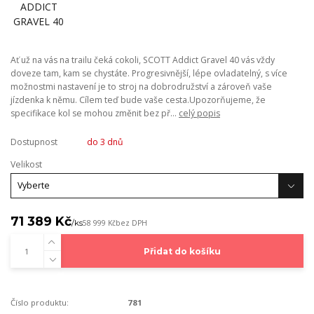
Ať už na vás na trailu čeká cokoli, SCOTT Addict Gravel 40 vás vždy
doveze tam, kam se chystáte. Progresivnější, lépe ovladatelný, s více
možnostmi nastavení je to stroj na dobrodružství a zároveň vaše
jízdenka k němu. Cílem teď bude vaše cesta.Upozorňujeme, že
specifikace kol se mohou změnit bez př...
celý popis
Dostupnost
do 3 dnů
Velikost
71 389 Kč
/
ks
58 999 Kč
bez DPH
Přidat do košíku
Číslo produktu:
781