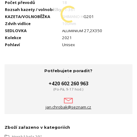
Počet převodů
18
Rozsah kazety / volnoběžky
11-36T
KAZETA/VOLNOBĚŽKA
SHIMANO HG201
Zdvih vidlice
100mm
SEDLOVKA
ALUMINIUM 27,2X350
Kolekce
2021
Pohlaví
Unisex
Potřebujete poradit?
+420 602 260 963
(Po-Pá, 9-17 hod.)
jan.chrobak@seznam.cz
Zboží zařazeno v kategoriích
Horská kola 29"