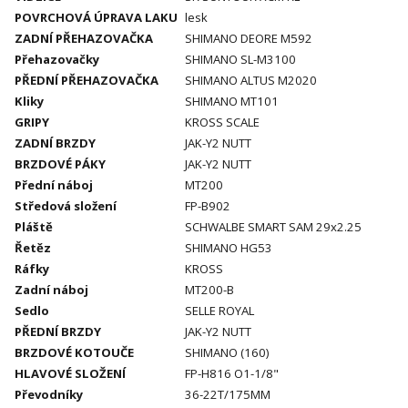
POVRCHOVÁ ÚPRAVA LAKU
lesk
ZADNÍ PŘEHAZOVAČKA
SHIMANO DEORE M592
Přehazovačky
SHIMANO SL-M3100
PŘEDNÍ PŘEHAZOVAČKA
SHIMANO ALTUS M2020
Kliky
SHIMANO MT101
GRIPY
KROSS SCALE
ZADNÍ BRZDY
JAK-Y2 NUTT
BRZDOVÉ PÁKY
JAK-Y2 NUTT
Přední náboj
MT200
Středová složení
FP-B902
Pláště
SCHWALBE SMART SAM 29x2.25
Řetěz
SHIMANO HG53
Ráfky
KROSS
Zadní náboj
MT200-B
Sedlo
SELLE ROYAL
PŘEDNÍ BRZDY
JAK-Y2 NUTT
BRZDOVÉ KOTOUČE
SHIMANO (160)
HLAVOVÉ SLOŽENÍ
FP-H816 O1-1/8"
Převodníky
36-22T/175MM