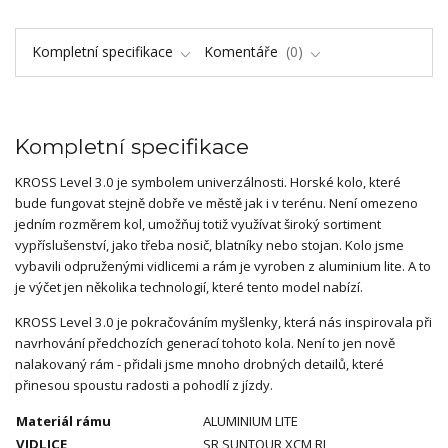
Kompletní specifikace
Komentáře
0
Kompletní specifikace
KROSS Level 3.0 je symbolem univerzálnosti. Horské kolo, které
bude fungovat stejně dobře ve městě jak i v terénu. Není omezeno
jedním rozměrem kol, umožňuj totiž využívat široký sortiment
vypříslušenství, jako třeba nosič, blatníky nebo stojan. Kolo jsme
vybavili odpruženými vidlicemi a rám je vyroben z aluminium lite. A to
je výčet jen několika technologií, které tento model nabízí.
KROSS Level 3.0 je pokračováním myšlenky, která nás inspirovala při
navrhování předchozích generací tohoto kola. Není to jen nově
nalakovaný rám - přidali jsme mnoho drobných detailů, které
přinesou spoustu radosti a pohodlí z jízdy.
Materiál rámu
ALUMINIUM LITE
VIDLICE
SR SUNTOUR XCM RL