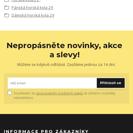
Pánská horská kola 29
Dámská horská kola 29
Nepropásněte novinky, akce
a slevy!
Můžete se kdykoli odhlásit. Zasíláme jednou za 14 dní.
Přihlásit se
Souhlasím se
zpracováním osobních údajů
za účelem rozesílky
newsletteru.
INFORMACE PRO ZÁKAZNÍKY