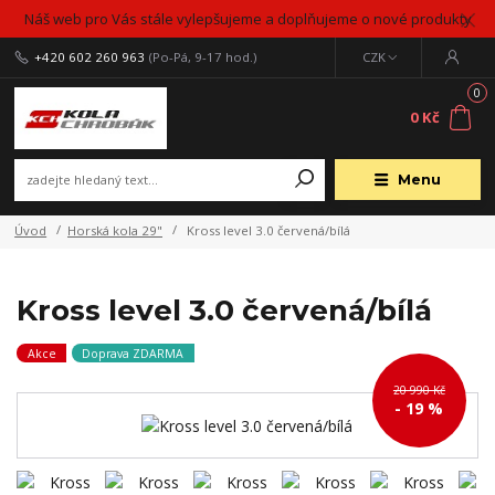
Náš web pro Vás stále vylepšujeme a doplňujeme o nové produkty
+420 602 260 963
(Po-Pá, 9-17 hod.)
CZK
0
0 Kč
Menu
Úvod
Horská kola 29"
Kross level 3.0 červená/bílá
Kross level 3.0 červená/bílá
Akce
Doprava ZDARMA
20 990 Kč
- 19 %