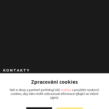
KONTAKTY
Zpracování cookies
+420 602 260 963
(Po-Pá, 9-17 hod.)
Náš e-shop a partneři potřebují Váš
souhlas
s použitím souborů
cookies, aby Vám mohli zobrazovat informace týkající se Vašich
jan.chrobak@seznam.cz
zájmů.