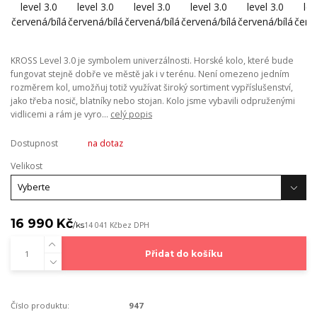
KROSS Level 3.0 je symbolem univerzálnosti. Horské kolo, které bude
fungovat stejně dobře ve městě jak i v terénu. Není omezeno jedním
rozměrem kol, umožňuj totiž využívat široký sortiment vypříslušenství,
jako třeba nosič, blatníky nebo stojan. Kolo jsme vybavili odpruženými
vidlicemi a rám je vyro...
celý popis
Dostupnost
na dotaz
Velikost
16 990 Kč
/
ks
14 041 Kč
bez DPH
Přidat do košíku
Číslo produktu:
947