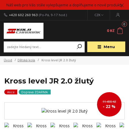
Náš web pro Vás stále vylepšujeme a doplňujeme o nové produkty
+420 602 260 963
(Po-Pá, 9-17 hod.)
CZK
0
0 Kč
Menu
Úvod
Dětská kola
Kross level JR 2.0 žlutý
Kross level JR 2.0 žlutý
Akce
Doprava ZDARMA
11 490 Kč
- 22 %