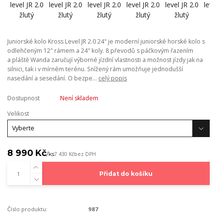
Juniorské kolo Kross Level JR 2.0 24" je moderní juniorské horské kolo s
odlehčeným 12" rámem a 24" koly. 8 převodů s páčkovým řazením
a pláště Wanda zaručují výborné jízdní vlastnosti a možnost jízdy jak na
silnici, tak i v mírném terénu. Snížený rám umožňuje jednodušší
nasedání a sesedání. O bezpe...
celý popis
Dostupnost
Není skladem
Velikost
8 990 Kč
/
ks
7 430 Kč
bez DPH
Přidat do košíku
Číslo produktu:
987