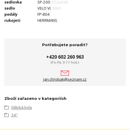
sedlovka
SP-200 27,2x300
sedlo
VELO VL-5061
pedály
FP-804
rukojeti
HERRMANS
Potřebujete poradit?
+420 602 260 963
(Po-Pá, 9-17 hod.)
jan.chrobak@seznam.cz
Zboží zařazeno v kategoriích
Dětská kola
24"