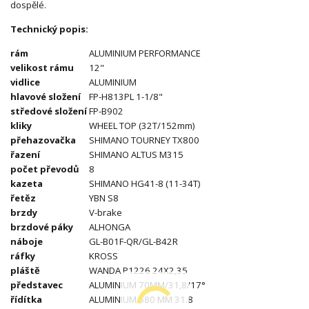
dospělé.
Technický popis:
rám
ALUMINIUM PERFORMANCE
velikost
rámu
12"
vidlice
ALUMINIUM
hlavové složení
FP-H813PL 1-1/8"
středové složení
FP-B902
kliky
WHEEL TOP (32T/152mm)
přehazovačka
SHIMANO TOURNEY TX800
řazení
SHIMANO ALTUS M315
počet
převodů
8
kazeta
SHIMANO HG41-8 (11-34T)
řetěz
YBN S8
brzdy
V-brake
brzdové
páky
ALHONGA
náboje
GL-B01F-QR/GL-B42R
ráfky
KROSS
pláště
WANDA P1226 24X2,35
představec
ALUMINIUM 70MM/31,8/17°
řídítka
ALUMINIUM 580 MM 31.8