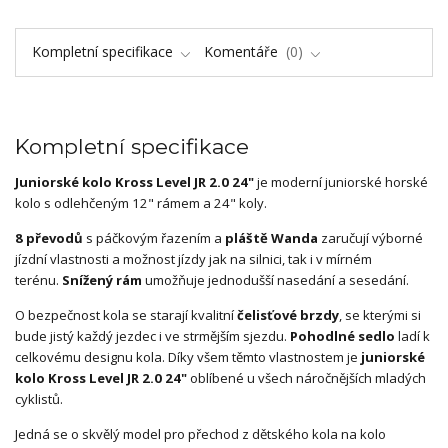
Kompletní specifikace
Komentáře
0
Kompletní specifikace
Juniorské kolo Kross Level JR 2.0 24"
je moderní juniorské horské
kolo s odlehčeným 12" rámem a 24" koly.
8 převodů
s páčkovým řazením a
pláště Wanda
zaručují výborné
jízdní vlastnosti a možnost jízdy jak na silnici, tak i v mírném
terénu.
Snížený rám
umožňuje jednodušší nasedání a sesedání.
O bezpečnost kola se starají kvalitní
čelisťové brzdy
, se kterými si
bude jistý každý jezdec i ve strmějším sjezdu.
Pohodlné sedlo
ladí k
celkovému designu kola. Díky všem těmto vlastnostem je
juniorské
kolo Kross Level JR 2.0 24"
oblíbené u všech náročnějších mladých
cyklistů.
Jedná se o skvělý model pro přechod z dětského kola na kolo