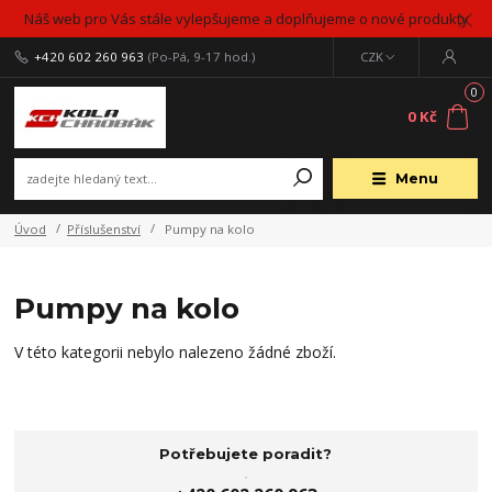
Náš web pro Vás stále vylepšujeme a doplňujeme o nové produkty
+420 602 260 963
(Po-Pá, 9-17 hod.)
CZK
0
0 Kč
Menu
Úvod
Příslušenství
Pumpy na kolo
Pumpy na kolo
V této kategorii nebylo nalezeno žádné zboží.
Potřebujete poradit?