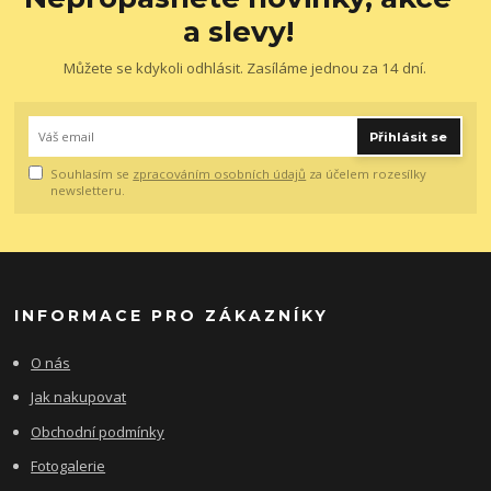
a slevy!
Můžete se kdykoli odhlásit. Zasíláme jednou za 14 dní.
Přihlásit se
Souhlasím se
zpracováním osobních údajů
za účelem rozesílky
newsletteru.
INFORMACE PRO ZÁKAZNÍKY
O nás
Jak nakupovat
Obchodní podmínky
Fotogalerie