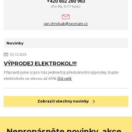
+420 602 260 963
(Po-Pá, 9-17 hod.)
jan.chrobak@seznam.cz
Novinky
02.12.2024
VÝPRODEJ ELEKTROKOL!!!
Připravili jsme si pro Vás jedinečný předvánoční výprodej. Kupte
elektrokolo se slevou až 45%
číst celé
Zobrazit všechny novinky
Nepropásněte novinky, akce