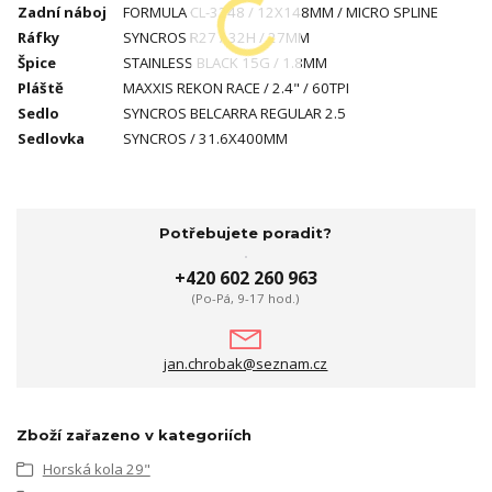
Zadní náboj
FORMULA CL-3248 / 12X148MM / MICRO SPLINE
Ráfky
SYNCROS R27 / 32H / 27MM
Špice
STAINLESS BLACK 15G / 1.8MM
Pláště
MAXXIS REKON RACE / 2.4" / 60TPI
Sedlo
SYNCROS BELCARRA REGULAR 2.5
Sedlovka
SYNCROS / 31.6X400MM
Potřebujete poradit?
+420 602 260 963
(Po-Pá, 9-17 hod.)
jan.chrobak@seznam.cz
Zboží zařazeno v kategoriích
Horská kola 29"