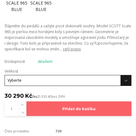
Šlápněte do pedálů a zažijte pocit dokonalé souhry. Model SCOTT Scale
965 je perlou mezi horskými koly s pevným rámem. Geometrie je
inspirovaná závodními modely a umožňuje agresivní jízdu. Přímočarý je
i design. Toto kolo je připravené na všechno. Co vy?Upozorňujeme, že
specifikace kol se mohou změn...
celý popis
Dostupnost
skladem
Velikost
30 290 Kč
/
ks
25 033 Kč
bez DPH
Přidat do košíku
Číslo produktu:
720