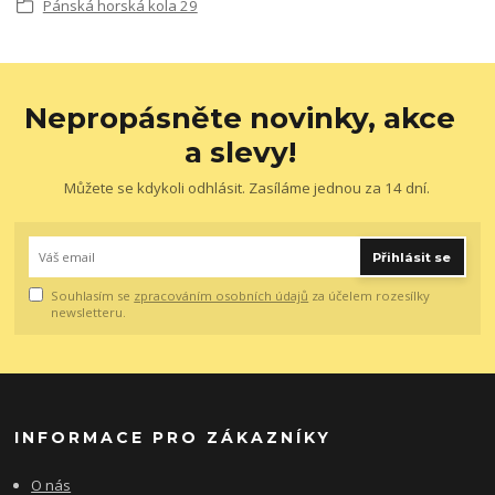
Pánská horská kola 29
Nepropásněte novinky, akce
a slevy!
Můžete se kdykoli odhlásit. Zasíláme jednou za 14 dní.
Přihlásit se
Souhlasím se
zpracováním osobních údajů
za účelem rozesílky
newsletteru.
INFORMACE PRO ZÁKAZNÍKY
O nás