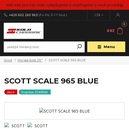
Náš web pro Vás stále vylepšujeme a doplňujeme o nové produkty
+420 602 260 963
(Po-Pá, 9-17 hod.)
CZK
0
0 Kč
Menu
Úvod
Horská kola 29"
SCOTT SCALE 965 BLUE
SCOTT SCALE 965 BLUE
Akce
Doprava ZDARMA