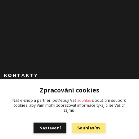
KONTAKTY
Zpracování cookies
+420 602 260 963
(Po-Pá, 9-17 hod.)
Náš e-shop a partneři potřebují Váš
souhlas
s použitím souborů
cookies, aby Vám mohli zobrazovat informace týkající se Vašich
jan.chrobak@seznam.cz
zájmů.
Nastavení
Souhlasím