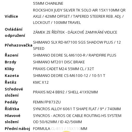
55MM CHAINLINE
ROCKSHOX JUDY SILVER TK SOLO AIR 15X110MM QR
Vidlice
AXLE / 42MM OFFSET / TAPERED STEERER REB. ADJ. /
LOCKOUT / 100MM TRAVEL
Ovládání
ZÁMEK ZE ŘÍDÍTEK - DÁLKOVÉ ZAMYKÁNÍ VIDLICE
odpružení
SHIMANO SLX RD-M7100 SGS SHADOW PLUS / 12
Přehazovačka
SPEED
Řazení
SHIMANO DEORE SL-M6100-R / RAPIDFIRE PLUS
Brzdy
SHIMANO MT201 DISC BRAKE
Kliky
PRAXIS CADET M24 55MM CL / 32T
Kazeta
SHIMANO DEORE CS-M6100-12 / 10-51 T
Řetěz
KMC X12
Středové
PRAXIS M24 BB92 / SHELL 41X92MM
složení
Pedály
FEMIN FP873ZU
Řídítka
SYNCROS ALLOY 6061 T SHAPE FLAT / 9° / 740MM
Hlavové
SYNCROS - ACROS OE CABLE ROUTING HS SYSTEM
složení
OD 50/62MM / ID 42/56MM
Přední náboj
FORMULA CL-811 / 15X110MM