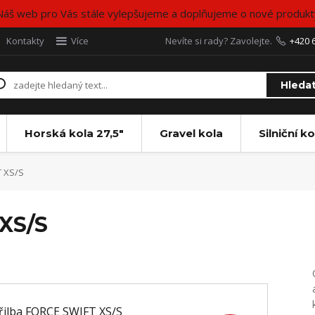
Náš web pro Vás stále vylepšujeme a doplňujeme o nové produkt
Kontakty
Více
Nevíte si rady? Zavolejte.
+420 
Hleda
Horská kola 27,5"
Gravel kola
Silniční ko
T XS/S
XS/S