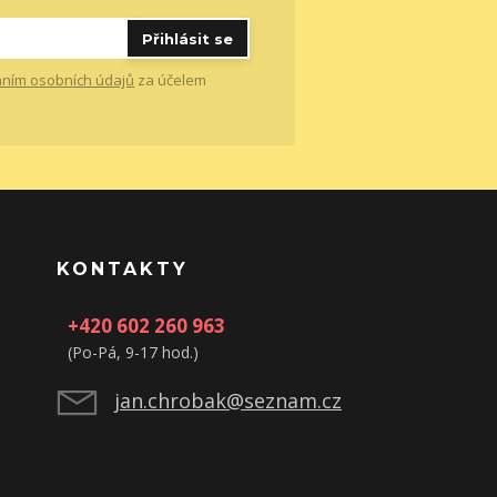
Přihlásit se
ním osobních údajů
za účelem
KONTAKTY
+420 602 260 963
(Po-Pá, 9-17 hod.)
jan.chrobak@seznam.cz