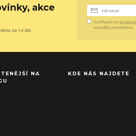
vinky, akce
Souhlasím se
zpracová
rozesílky newsletteru.
ednou za 14 dní.
ČTENĚJŠÍ NA
KDE NÁS NAJDETE
GU