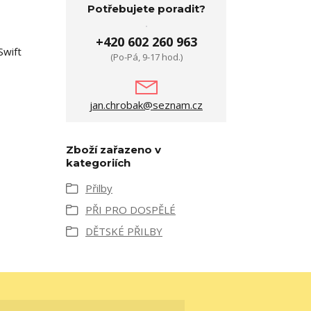
Potřebujete poradit?
+420 602 260 963
Swift
(Po-Pá, 9-17 hod.)
jan.chrobak@seznam.cz
Zboží zařazeno v
kategoriích
Přilby
PŘI PRO DOSPĚLÉ
DĚTSKÉ PŘILBY