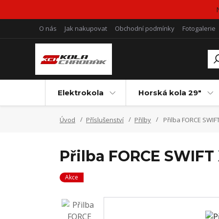
O nás
Jak nakupovat
Obchodní podmínky
Fotogalerie
Elektrokola
Horská kola 29"
Úvod
Příslušenství
Přilby
Přilba FORCE SWIF
Přilba FORCE SWIFT 
Akce