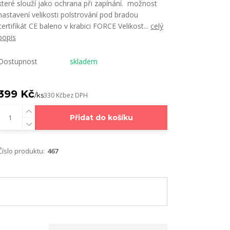
které slouží jako ochrana při zapínání. možnost
nastavení velikosti polstrování pod bradou
certifikát CE baleno v krabici FORCE Velikost...
celý
popis
Dostupnost
skladem
399 Kč
/
ks
330 Kč
bez DPH
Přidat do košíku
Číslo produktu:
467