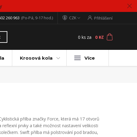
y
602 260 963
(Po-Pá, 9-17 hod.)
CZK
Přihlášení
0
ks
za
0 Kč
t
la
Krosová kola
Více
Cyklistická přilba značky Force, která má 17 otvorů
a reflexní prvky a také možnost nastavení velikosti
kolečkem. Swift přilba má polstrování pod bradou,