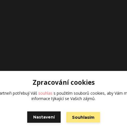
Zpracování cookies
rtneři potřebují Váš
souhlas
s použitím souborů cookies, aby Vám m
informace týkající se Vašich zájmů.
Vytvořeno na
Eshop-rychle.cz
Nastavení
Souhlasím