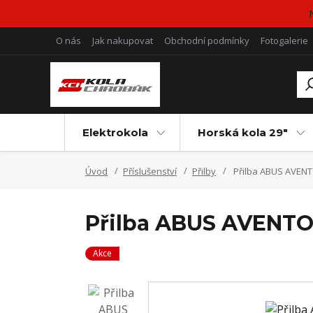
O nás
Jak nakupovat
Obchodní podmínky
Fotogalerie
Elektrokola
Horská kola 29"
Úvod
Příslušenství
Přilby
Přilba ABUS AVENT
Přilba ABUS AVENT
Akce