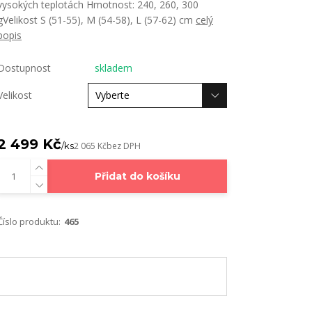
vysokých teplotách Hmotnost: 240, 260, 300
gVelikost S (51-55), M (54-58), L (57-62) cm
celý
popis
Dostupnost
skladem
Velikost
2 499 Kč
/
ks
2 065 Kč
bez DPH
Přidat do košíku
Číslo produktu:
465