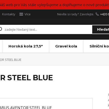
Náš web pro Vás stále vylepšujeme a doplňujeme o nové produkt
Kontakty
Více
Nevíte si rady? Zavolejte.
+420 
Hleda
Horská kola 27,5"
Gravel kola
Silniční ko
OR STEEL BLUE
OR STEEL BLUE