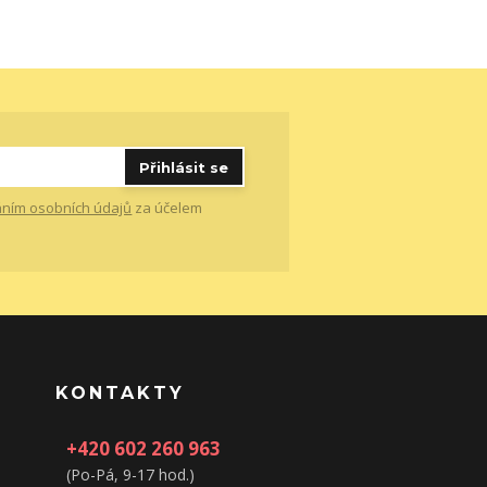
Přihlásit se
ním osobních údajů
za účelem
KONTAKTY
+420 602 260 963
(Po-Pá, 9-17 hod.)