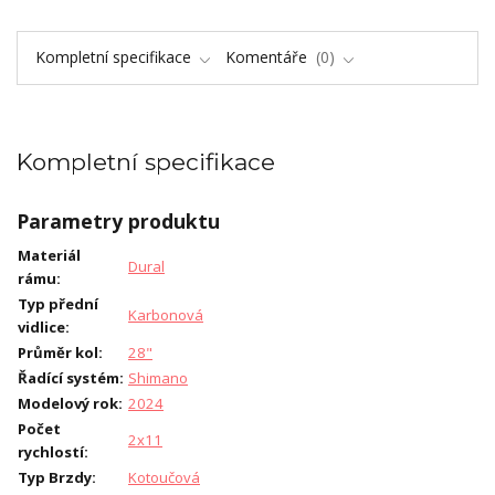
Kompletní specifikace
Komentáře
0
Kompletní specifikace
Parametry produktu
Materiál
Dural
rámu
:
Typ přední
Karbonová
vidlice
:
Průměr kol
:
28"
Řadící systém
:
Shimano
Modelový rok
:
2024
Počet
2x11
rychlostí
:
Typ Brzdy
:
Kotoučová