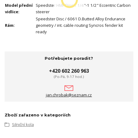
Model přední
Speedster HMF Disc 1 1/4"-1 1/2" Eccentric Carbon
vidlice
:
steerer
Speedster Disc / 6061 D.Butted Alloy Endurance
Rám
:
geometry / int. cable routing Syncros fender kit
ready
Potřebujete poradit?
+420 602 260 963
(Po-Pá, 9-17 hod.)
jan.chrobak@seznam.cz
Zboží zařazeno v kategoriích
Silniční kola