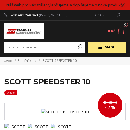
Náš web pro Vás stále vylepšujeme a doplňujeme o nové produkty
+420 602 260 963
(Po-Pá, 9-17 hod.)
CZK
0
0 Kč
Menu
Úvod
Silniční kola
SCOTT SPEEDSTER 10
SCOTT SPEEDSTER 10
Akce
48 450 Kč
- 7 %