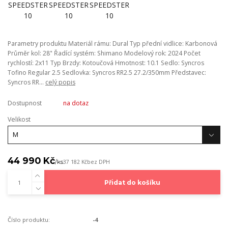
Parametry produktu Materiál rámu: Dural Typ přední vidlice: Karbonová
Průměr kol: 28" Řadící systém: Shimano Modelový rok: 2024 Počet
rychlostí: 2x11 Typ Brzdy: Kotoučová Hmotnost: 10.1 Sedlo: Syncros
Tofino Regular 2.5 Sedlovka: Syncros RR2.5 27.2/350mm Představec:
Syncros RR...
celý popis
Dostupnost
na dotaz
Velikost
44 990 Kč
/
ks
37 182 Kč
bez DPH
Přidat do košíku
Číslo produktu:
-4