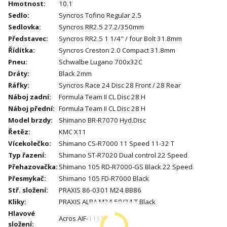
Hmotnost
:
10.1
Sedlo
:
Syncros Tofino Regular 2.5
Sedlovka
:
Syncros RR2.5 27.2/350mm
Představec
:
Syncros RR2.5 1 1/4" / four Bolt 31.8mm
Řídítka
:
Syncros Creston 2.0 Compact 31.8mm
Pneu
:
Schwalbe Lugano 700x32C
Dráty
:
Black 2mm
Ráfky
:
Syncros Race 24 Disc 28 Front / 28 Rear
Náboj zadní
:
Formula Team II CL Disc 28 H
Náboj přední
:
Formula Team II CL Disc 28 H
Model brzdy
:
Shimano BR-R7070 Hyd.Disc
Řetěz
:
KMC X11
Vícekolečko
:
Shimano CS-R7000 11 Speed 11-32 T
Typ řazení
:
Shimano ST-R7020 Dual control 22 Speed
Přehazovačka
:
Shimano 105 RD-R7000-GS Black 22 Speed
Přesmykač
:
Shimano 105 FD-R7000 Black
Stř. složení
:
PRAXIS 86-0301 M24 BB86
Kliky
:
PRAXIS ALBA M24 50/34 T Black
Hlavové
Acros AIF-1133
složení
: