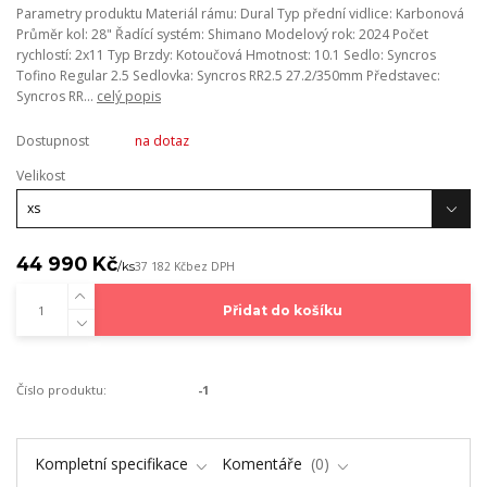
Parametry produktu Materiál rámu: Dural Typ přední vidlice: Karbonová
Průměr kol: 28" Řadící systém: Shimano Modelový rok: 2024 Počet
rychlostí: 2x11 Typ Brzdy: Kotoučová Hmotnost: 10.1 Sedlo: Syncros
Tofino Regular 2.5 Sedlovka: Syncros RR2.5 27.2/350mm Představec:
Syncros RR...
celý popis
Dostupnost
na dotaz
Velikost
44 990 Kč
/
ks
37 182 Kč
bez DPH
Přidat do košíku
Číslo produktu:
-1
Kompletní specifikace
Komentáře
0