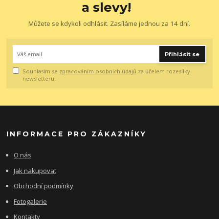
a slevy!
Můžete se kdykoli odhlásit. Zasíláme jednou za 14 dní.
Přihlásit se
Souhlasím se
zpracováním osobních údajů
za účelem rozesílky
newsletteru.
INFORMACE PRO ZÁKAZNÍKY
O nás
Jak nakupovat
Obchodní podmínky
Fotogalerie
Kontakty