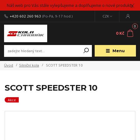
Náš web pro Vás stále vylepšujeme a doplňujeme o nové produkty
+420 602 260 963
(Po-Pá, 9-17 hod.)
CZK
0
0 Kč
Menu
Úvod
Silniční kola
SCOTT SPEEDSTER 10
SCOTT SPEEDSTER 10
Akce