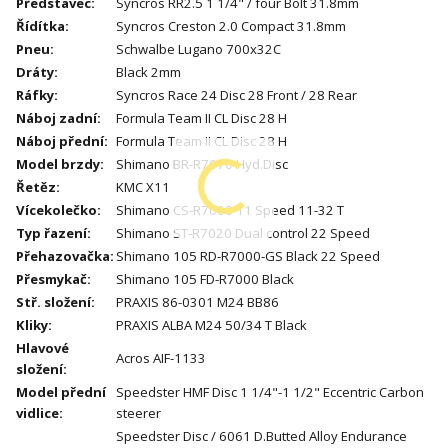
Představec
:
Syncros RR2.5 1 1/4" / four Bolt 31.8mm
Řídítka
:
Syncros Creston 2.0 Compact 31.8mm
Pneu
:
Schwalbe Lugano 700x32C
Dráty
:
Black 2mm
Ráfky
:
Syncros Race 24 Disc 28 Front / 28 Rear
Náboj zadní
:
Formula Team II CL Disc 28 H
Náboj přední
:
Formula Team II CL Disc 28 H
Model brzdy
:
Shimano BR-R7070 Hyd.Disc
Řetěz
:
KMC X11
Vícekolečko
:
Shimano CS-R7000 11 Speed 11-32 T
Typ řazení
:
Shimano ST-R7020 Dual control 22 Speed
Přehazovačka
:
Shimano 105 RD-R7000-GS Black 22 Speed
Přesmykač
:
Shimano 105 FD-R7000 Black
Stř. složení
:
PRAXIS 86-0301 M24 BB86
Kliky
:
PRAXIS ALBA M24 50/34 T Black
Hlavové
Acros AIF-1133
složení
:
Model přední
Speedster HMF Disc 1 1/4"-1 1/2" Eccentric Carbon
vidlice
:
steerer
Speedster Disc / 6061 D.Butted Alloy Endurance