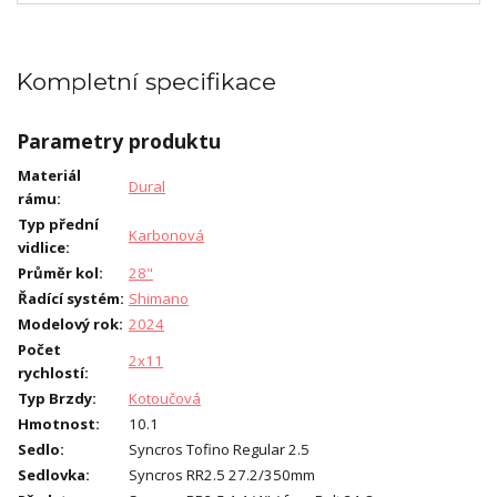
Kompletní specifikace
Parametry produktu
Materiál
Dural
rámu
:
Typ přední
Karbonová
vidlice
:
Průměr kol
:
28"
Řadící systém
:
Shimano
Modelový rok
:
2024
Počet
2x11
rychlostí
:
Typ Brzdy
:
Kotoučová
Hmotnost
:
10.1
Sedlo
:
Syncros Tofino Regular 2.5
Sedlovka
:
Syncros RR2.5 27.2/350mm