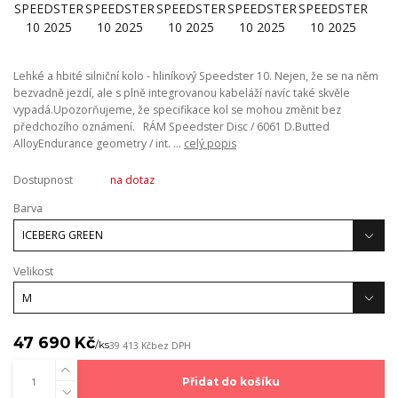
Lehké a hbité silniční kolo - hliníkový Speedster 10. Nejen, že se na něm
bezvadně jezdí, ale s plně integrovanou kabeláží navíc také skvěle
vypadá.Upozorňujeme, že specifikace kol se mohou změnit bez
předchozího oznámení. RÁM Speedster Disc / 6061 D.Butted
AlloyEndurance geometry / int. ...
celý popis
Dostupnost
na dotaz
Barva
Velikost
47 690 Kč
/
ks
39 413 Kč
bez DPH
Přidat do košíku