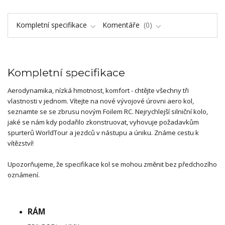
Kompletní specifikace
Komentáře
0
Kompletní specifikace
Aerodynamika, nízká hmotnost, komfort - chtějte všechny tři
vlastnosti v jednom. Vítejte na nové vývojové úrovni aero kol,
seznamte se se zbrusu novým Foilem RC. Nejrychlejší silniční kolo,
jaké se nám kdy podařilo zkonstruovat, vyhovuje požadavkům
spurterů WorldTour a jezdců v nástupu a úniku. Známe cestu k
vítězství!
Upozorňujeme, že specifikace kol se mohou změnit bez předchozího
oznámení.
RÁM