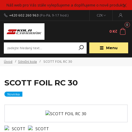
Náš web pro Vás stále vylepšujeme a doplňujeme o nové produkty
+420 602 260 963
(Po-Pá, 9-17 hod.)
CZK
0
0 Kč
Menu
Úvod
Silniční kola
SCOTT FOIL RC 30
SCOTT FOIL RC 30
Novinka