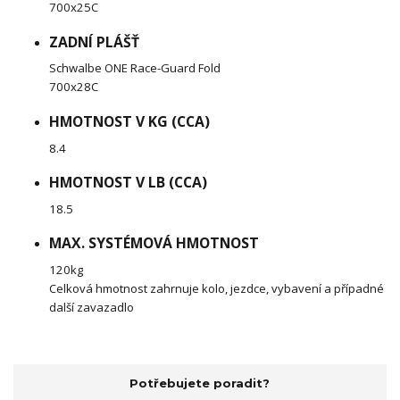
700x25C
ZADNÍ PLÁŠŤ
Schwalbe ONE Race-Guard Fold
700x28C
HMOTNOST V KG (CCA)
8.4
HMOTNOST V LB (CCA)
18.5
MAX. SYSTÉMOVÁ HMOTNOST
120kg
Celková hmotnost zahrnuje kolo, jezdce, vybavení a případné
další zavazadlo
Potřebujete poradit?