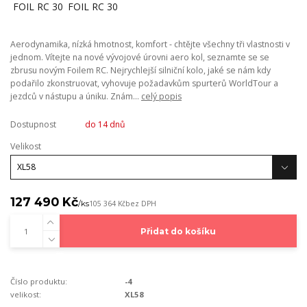
Aerodynamika, nízká hmotnost, komfort - chtějte všechny tři vlastnosti v
jednom. Vítejte na nové vývojové úrovni aero kol, seznamte se se
zbrusu novým Foilem RC. Nejrychlejší silniční kolo, jaké se nám kdy
podařilo zkonstruovat, vyhovuje požadavkům spurterů WorldTour a
jezdců v nástupu a úniku. Znám...
celý popis
Dostupnost
do 14 dnů
Velikost
127 490 Kč
/
ks
105 364 Kč
bez DPH
Přidat do košíku
Číslo produktu:
-4
velikost:
XL58