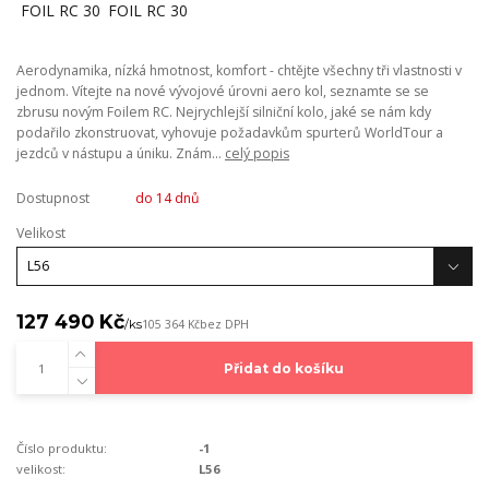
Aerodynamika, nízká hmotnost, komfort - chtějte všechny tři vlastnosti v
jednom. Vítejte na nové vývojové úrovni aero kol, seznamte se se
zbrusu novým Foilem RC. Nejrychlejší silniční kolo, jaké se nám kdy
podařilo zkonstruovat, vyhovuje požadavkům spurterů WorldTour a
jezdců v nástupu a úniku. Znám...
celý popis
Dostupnost
do 14 dnů
Velikost
127 490 Kč
/
ks
105 364 Kč
bez DPH
Přidat do košíku
Číslo produktu:
-1
velikost:
L56