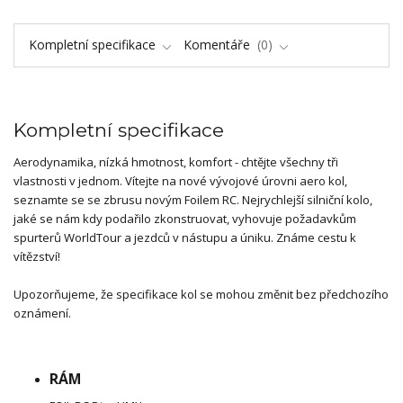
Kompletní specifikace
Komentáře
0
Kompletní specifikace
Aerodynamika, nízká hmotnost, komfort - chtějte všechny tři
vlastnosti v jednom. Vítejte na nové vývojové úrovni aero kol,
seznamte se se zbrusu novým Foilem RC. Nejrychlejší silniční kolo,
jaké se nám kdy podařilo zkonstruovat, vyhovuje požadavkům
spurterů WorldTour a jezdců v nástupu a úniku. Známe cestu k
vítězství!
Upozorňujeme, že specifikace kol se mohou změnit bez předchozího
oznámení.
RÁM