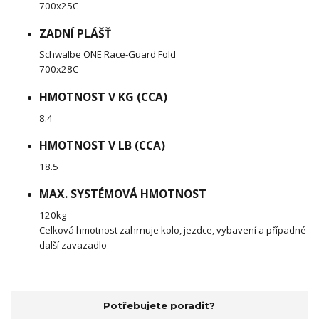
700x25C
ZADNÍ PLÁŠŤ
Schwalbe ONE Race-Guard Fold
700x28C
HMOTNOST V KG (CCA)
8.4
HMOTNOST V LB (CCA)
18.5
MAX. SYSTÉMOVÁ HMOTNOST
120kg
Celková hmotnost zahrnuje kolo, jezdce, vybavení a případné
další zavazadlo
Potřebujete poradit?