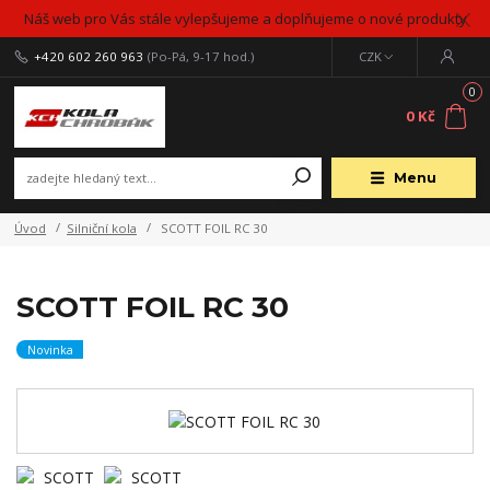
Náš web pro Vás stále vylepšujeme a doplňujeme o nové produkty
+420 602 260 963
(Po-Pá, 9-17 hod.)
CZK
0
0 Kč
Menu
Úvod
Silniční kola
SCOTT FOIL RC 30
SCOTT FOIL RC 30
Novinka