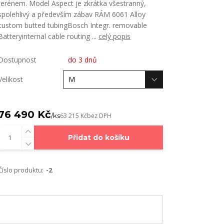
terénem. Model Aspect je zkrátka všestranný,
spolehlivý a především zábav RÁM 6061 Alloy
custom butted tubingBosch Integr. removable
Batteryinternal cable routing ...
celý popis
Dostupnost
do 3 dnů
Velikost
76 490 Kč
/
ks
63 215 Kč
bez DPH
Přidat do košíku
Číslo produktu:
-2