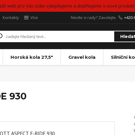
Náš web pro Vás stále vylepšujeme a doplňujeme o nové produkt
Kontakty
Více
Nevíte si rady? Zavolejte.
+420 
Hleda
Horská kola 27,5"
Gravel kola
Silniční ko
E 930