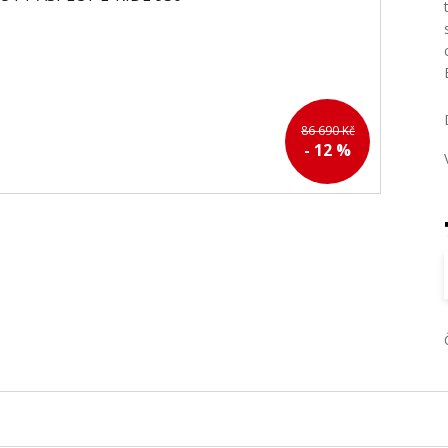
86 690 Kč
- 12 %