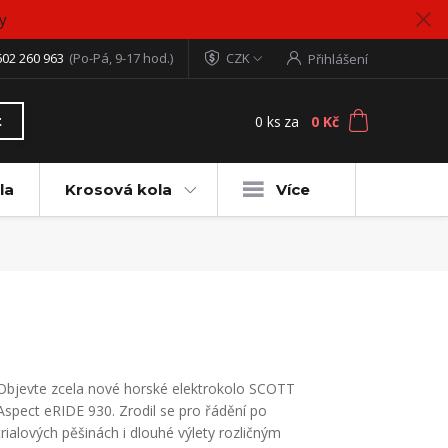
y
602 260 963
(Po-Pá, 9-17 hod.)
CZK
Přihlášení
0
ks
za
0 Kč
t
la
Krosová kola
Více
Objevte zcela nové horské elektrokolo SCOTT
Aspect eRIDE 930. Zrodil se pro řádění po
trialových pěšinách i dlouhé výlety rozličným