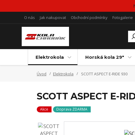
O nás
Jak nakupovat
Obchodní podmínky
Fotogalerie
Elektrokola
Horská kola 29"
Úvod
Elektrokola
SCOTT ASPECT E-RIDE 930
SCOTT ASPECT E-RID
Akce
Doprava ZDARMA