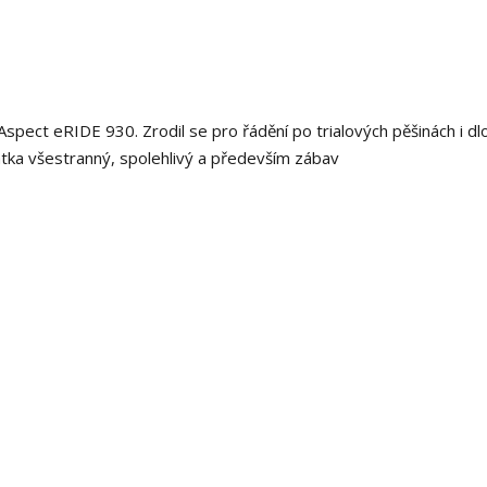
pect eRIDE 930. Zrodil se pro řádění po trialových pěšinách i dl
átka všestranný, spolehlivý a především zábav