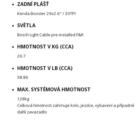
ZADNÍ PLÁŠŤ
Kenda Booster 29x2.6" / 30TPI
SVĚTLA
Bosch Light Cable pre-installed F&R
HMOTNOST V KG (CCA)
26.7
HMOTNOST V LB (CCA)
58.86
MAX. SYSTÉMOVÁ HMOTNOST
128kg
Celková hmotnost zahrnuje kolo, jezdce, vybavení a případné
další zavazadlo