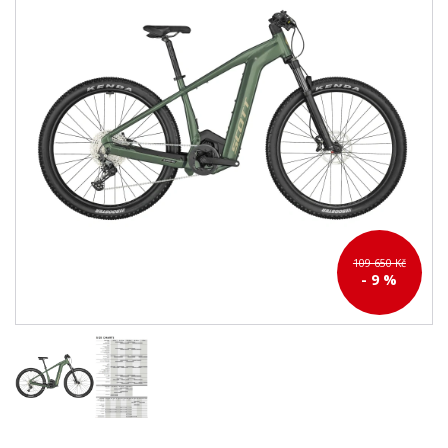
109 650 Kč
- 9 %