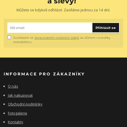
a slevy!
Můžete se kdykoli odhlásit. Zasíláme jednou za 14 dní.
Přihlásit se
Souhlasím se
zpracováním osobních údajů
za účelem rozesílky
newsletteru.
INFORMACE PRO ZÁKAZNÍKY
O nás
Jak nakupovat
Obchodní podmínky
Fotogalerie
Kontakty