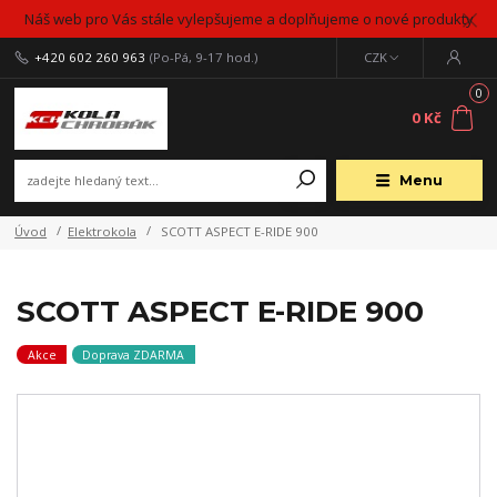
Náš web pro Vás stále vylepšujeme a doplňujeme o nové produkty
+420 602 260 963
(Po-Pá, 9-17 hod.)
CZK
0
0 Kč
Menu
Úvod
Elektrokola
SCOTT ASPECT E-RIDE 900
SCOTT ASPECT E-RIDE 900
Akce
Doprava ZDARMA