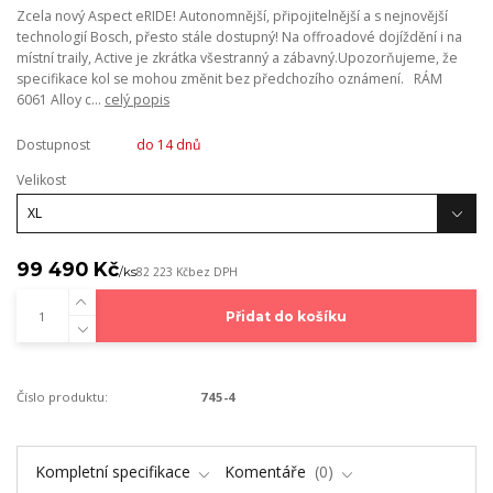
Zcela nový Aspect eRIDE! Autonomnější, připojitelnější a s nejnovější
technologií Bosch, přesto stále dostupný! Na offroadové dojíždění i na
místní traily, Active je zkrátka všestranný a zábavný.Upozorňujeme, že
specifikace kol se mohou změnit bez předchozího oznámení. RÁM
6061 Alloy c...
celý popis
Dostupnost
do 14 dnů
Velikost
99 490 Kč
/
ks
82 223 Kč
bez DPH
Přidat do košíku
Číslo produktu:
745-4
Kompletní specifikace
Komentáře
0