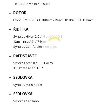
Tektro HD-M745 4 Piston
ROTOR
Front: TR180-35 CL 180mm / Rear: TR180-35 CL 180mm
ŘIDÍTKA
Syncros Hixon 2.0 / Alloy 6061D.B.
12mm rise / 9° / 740mm
Syncros Comfort lock-on grips
PŘEDSTAVEC
Syncros AM2.0 / 6061 Alloy
31.8mm / 4° / 1 1/8"
SEDLOVKA
Syncros M3.0 / 31.6
SEDLOVKA
Syncros Capilano