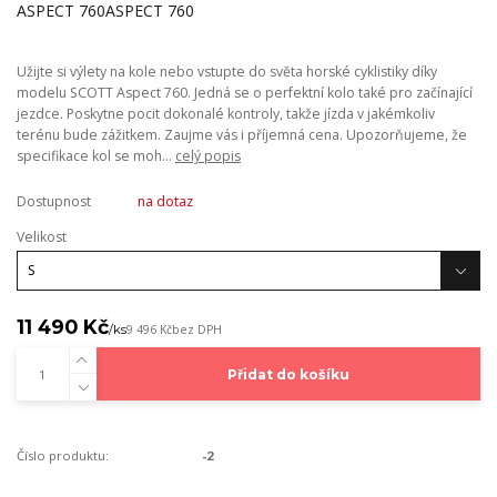
Užijte si výlety na kole nebo vstupte do světa horské cyklistiky díky
modelu SCOTT Aspect 760. Jedná se o perfektní kolo také pro začínající
jezdce. Poskytne pocit dokonalé kontroly, takže jízda v jakémkoliv
terénu bude zážitkem. Zaujme vás i příjemná cena. Upozorňujeme, že
specifikace kol se moh...
celý popis
Dostupnost
na dotaz
Velikost
11 490 Kč
/
ks
9 496 Kč
bez DPH
Přidat do košíku
Číslo produktu:
-2