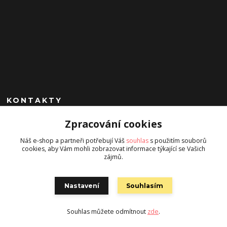
KONTAKTY
Zpracování cookies
+420 602 260 963
(Po-Pá, 9-17 hod.)
Náš e-shop a partneři potřebují Váš
souhlas
s použitím souborů
cookies, aby Vám mohli zobrazovat informace týkající se Vašich
jan.chrobak@seznam.cz
zájmů.
Nastavení
Souhlasím
Souhlas můžete odmítnout
zde
.
Vytvořeno na
Eshop-rychle.cz