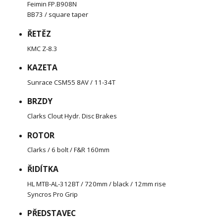
Feimin FP.B908N
BB73 / square taper
ŘETĚZ
KMC Z-8.3
KAZETA
Sunrace CSM55 8AV / 11-34T
BRZDY
Clarks Clout Hydr. Disc Brakes
ROTOR
Clarks / 6 bolt / F&R 160mm
ŘIDÍTKA
HL MTB-AL-312BT / 720mm / black / 12mm rise
Syncros Pro Grip
PŘEDSTAVEC