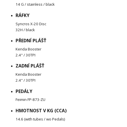
14 G / stainless / black
RÁFKY
Syncros X-20 Disc
32H / black
PŘEDNÍ PLÁŠŤ
Kenda Booster
2.4" / 30TPI
ZADNÍ PLÁŠŤ
Kenda Booster
2.4" / 30TPI
PEDÁLY
Feimin FP-873-ZU
HMOTNOST V KG (CCA)
14.6 (with tubes / wo Pedals)