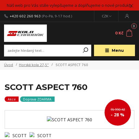
Náš web pro Vás stále vylepšujeme a doplňujeme o nové produkty
+420 602 260 963
(Po-Pá, 9-17 hod.)
CZK
0
0 Kč
Menu
Úvod
Horská kola 27,5"
SCOTT ASPECT 760
SCOTT ASPECT 760
Akce
Doprava ZDARMA
15 990 Kč
- 28 %