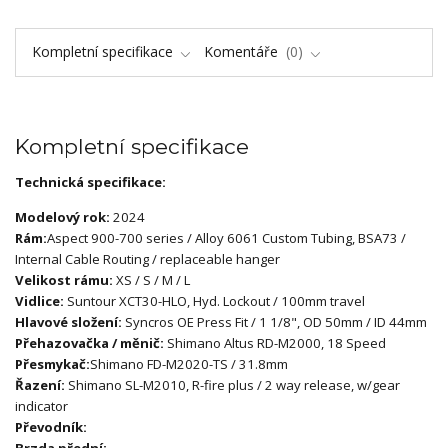
Kompletní specifikace
Komentáře
0
Kompletní specifikace
Technická specifikace:
Modelový rok:
2024
Rám:
Aspect 900-700 series / Alloy 6061 Custom Tubing, BSA73 /
Internal Cable Routing / replaceable hanger
Velikost rámu:
XS / S / M / L
Vidlice:
Suntour XCT30-HLO, Hyd. Lockout / 100mm travel
Hlavové složení:
Syncros OE Press Fit / 1 1/8", OD 50mm / ID 44mm
Přehazovačka / měnič:
Shimano Altus RD-M2000, 18 Speed
Přesmykač:
Shimano FD-M2020-TS / 31.8mm
Řazení:
Shimano SL-M2010, R-fire plus / 2 way release, w/gear
indicator
Převodník:
Brzda přední: