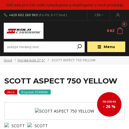
Náš web pro Vás stále vylepšujeme a doplňujeme o nové produkty
+420 602 260 963
(Po-Pá, 9-17 hod.)
CZK
0
0 Kč
Menu
Úvod
Horská kola 27,5"
SCOTT ASPECT 750 YELLOW
SCOTT ASPECT 750 YELLOW
Akce
Doprava ZDARMA
18 290 Kč
- 26 %