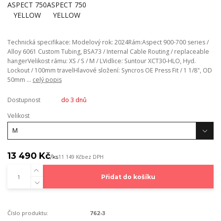
Technická specifikace: Modelový rok: 2024Rám:Aspect 900-700 series /
Alloy 6061 Custom Tubing, BSA73 / Internal Cable Routing / replaceable
hangerVelikost rámu: XS / S / M / LVidlice: Suntour XCT30-HLO, Hyd.
Lockout / 100mm travelHlavové složení: Syncros OE Press Fit / 1 1/8", OD
50mm ...
celý popis
Dostupnost
do 3 dnů
Velikost
13 490 Kč
/
ks
11 149 Kč
bez DPH
Přidat do košíku
Číslo produktu:
762-3