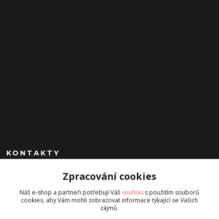
KONTAKTY
Zpracování cookies
+420 602 260 963
(Po-Pá, 9-17 hod.)
Náš e-shop a partneři potřebují Váš
souhlas
s použitím souborů
cookies, aby Vám mohli zobrazovat informace týkající se Vašich
jan.chrobak@seznam.cz
zájmů.