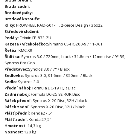
Brzda zadní:
Brzdové páky:
Brzdové kotouče:
Kliky:
PROWHEEL RAID-501-TT, 2-piece Design / 36x22
Středové složení:
Pedály:
Feimin FP-873-ZU
Kazeta / vícekolečko:
Shimano CS-HG200-9 / 11-36T
Řetěz:
KMC X9
Řídítka:
Syncros 3.0 / 720mm, black / 31.8mm / 12mm rise / 9° BS,
Syncros Pro Grip
Představec:
Syncros 3.0 / 7° / Black
Sedlovka:
Syncros 3.0, 31.6mm / 350mm / Black
Sedlo:
Syncros 3.0
Přední náboj:
Formula DC-19 FQR Disc
Zadní náboj:
Formula DC-25 8s RQR Disc
Ráfek přední:
Syncros X-20 Disc, 32H / black
Ráfek zadní:
Syncros X-20 Disc, 32H / black
Plášť přední:
Kenda
27,5"
Plášť zadní:
Kenda 27,5"
Hmotnost:
14,3 kg
Nosnost:
120 kg