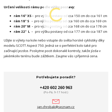
Určení velikosti rámu podle výšky postavy:
rám 16" XS -
pro výšku postavy od cca 150 cm do cca 161 cm
rám 18" S -
pro výšku postavy od cca 160 cm do cca 169 cm
rám 20" M -
pro výšku postavy od cca 168 cm do cca 178 cm
rám 22"
L -
pro výšku postavy od cca 177 cm do cca 187 cm
Užijte si výlety na kole nebo vstupte do světa horské cyklistiky díky
modelu SCOTT Aspect 750. Jedná se o perfektní kolo také pro
začínající jezdce. Poskytne pocit dokonalé kontroly, takže jízda v
jakémkoliv terénu bude zážitkem. Zaujme vás i příjemná cena.
Potřebujete poradit?
+420 602 260 963
(Po-Pá, 9-17 hod.)
jan.chrobak@seznam.cz