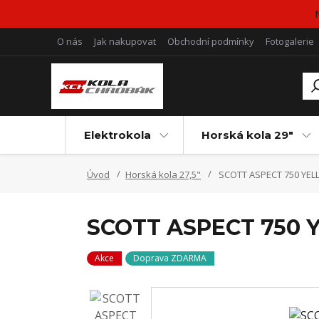
O nás
Jak nakupovat
Obchodní podmínky
Fotogalerie
Elektrokola
Horská kola 29"
Úvod
Horská kola 27,5"
SCOTT ASPECT 750 YE
SCOTT ASPECT 750
Akce
Doprava ZDARMA