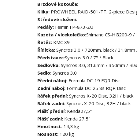
Brzdové kotouče:
Kliky:
PROWHEEL RAID-501-TT, 2-piece Desig
Středové složení:
Pedály:
Feimin FP-873-ZU
Kazeta / vícekolečko:
Shimano CS-HG200-9 /
Řetěz:
KMC X9
Řídítka:
Syncros 3.0 / 720mm, black / 31.8mm 
Představec:
Syncros 3.0 / 7° / Black
Sedlovka:
Syncros 3.0, 31.6mm / 350mm / Bla
Sedlo:
Syncros 3.0
Přední náboj:
Formula DC-19 FQR Disc
Zadní náboj:
Formula DC-25 8s RQR Disc
Ráfek přední:
Syncros X-20 Disc, 32H / black
Ráfek zadní:
Syncros X-20 Disc, 32H / black
Plášť přední:
Kenda
27,5"
Plášť zadní:
Kenda 27,5"
Hmotnost:
14,3 kg
Nosnost:
120 kg