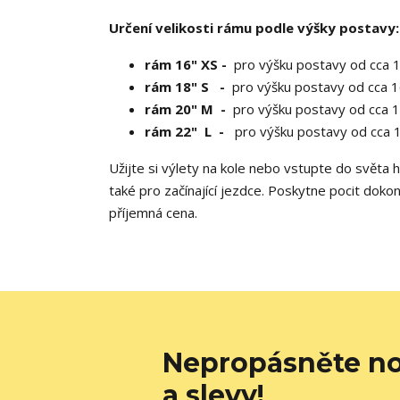
Určení velikosti rámu podle výšky postavy:
rám 16" XS -
pro výšku postavy od cca 
rám 18" S -
pro výšku postavy od cca 
rám 20" M -
pro výšku postavy od cca 
rám 22"
L -
pro výšku postavy od cca 
Užijte si výlety na kole nebo vstupte do světa 
také pro začínající jezdce. Poskytne pocit doko
příjemná cena.
Nepropásněte no
a slevy!