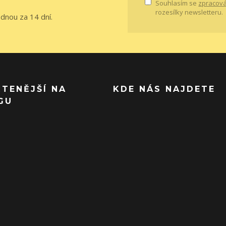
Souhlasím se
zpracová
rozesílky newsletteru.
ednou za 14 dní.
ČTENĚJŠÍ NA
KDE NÁS NAJDETE
GU