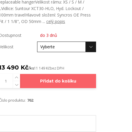
replaceable hangerVelikost rámu: XS / S / M /
LVidlice: Suntour XCT30-HLO, Hyd. Lockout /
100mm travelHlavové složení: Syncros OE Press
Fit / 1 1/8", OD 50mm ...
celý popis
Dostupnost
do 3 dnů
Velikost
13 490 Kč
/
ks
11 149 Kč
bez DPH
Přidat do košíku
Číslo produktu:
762