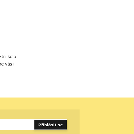
tní kolo
me vás i
Přihlásit se