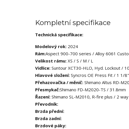
Kompletní specifikace
Technická specifikace:
Modelový rok:
2024
Rám:
Aspect 900-700 series / Alloy 6061 Custo
Velikost rámu:
XS / S / M / L
Vidlice:
Suntour XCT30-HLO, Hyd. Lockout / 1
Hlavové složení:
Syncros OE Press Fit / 1 1/
Přehazovačka / měnič:
Shimano Altus RD-M2
Přesmykač:
Shimano FD-M2020-TS / 31.8mm
Řazení:
Shimano SL-M2010, R-fire plus / 2 way 
Převodník:
Brzda přední:
Brzda zadní:
Brzdové páky: