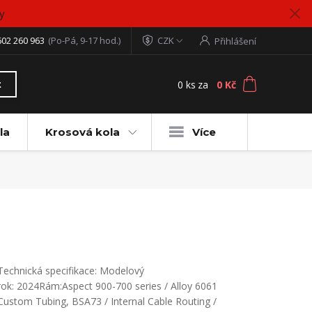
y
602 260 963
(Po-Pá, 9-17 hod.)
CZK
Přihlášení
0
ks
za
0 Kč
t
la
Krosová kola
Více
Technická specifikace: Modelový
rok: 2024Rám:Aspect 900-700 series / Alloy 6061
Custom Tubing, BSA73 / Internal Cable Routing /