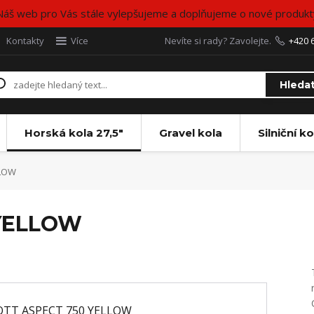
Náš web pro Vás stále vylepšujeme a doplňujeme o nové produkt
Kontakty
Více
Nevíte si rady? Zavolejte.
+420 
Hleda
Horská kola 27,5"
Gravel kola
Silniční ko
LLOW
 YELLOW