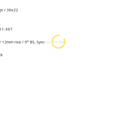
n / 36x22
 11-36T
/ 12mm rise / 9° BS, Syncros Pro Grip
ck