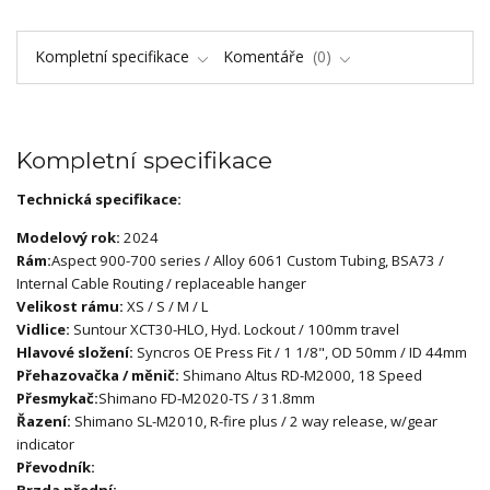
Kompletní specifikace
Komentáře
0
Kompletní specifikace
Technická specifikace:
Modelový rok:
2024
Rám:
Aspect 900-700 series / Alloy 6061 Custom Tubing, BSA73 /
Internal Cable Routing / replaceable hanger
Velikost rámu:
XS / S / M / L
Vidlice:
Suntour XCT30-HLO, Hyd. Lockout / 100mm travel
Hlavové složení:
Syncros OE Press Fit / 1 1/8", OD 50mm / ID 44mm
Přehazovačka / měnič:
Shimano Altus RD-M2000, 18 Speed
Přesmykač:
Shimano FD-M2020-TS / 31.8mm
Řazení:
Shimano SL-M2010, R-fire plus / 2 way release, w/gear
indicator
Převodník:
Brzda přední: