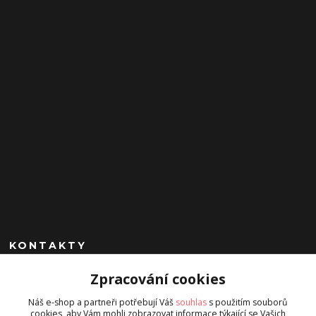
KONTAKTY
Zpracování cookies
+420 602 260 963
(Po-Pá, 9-17 hod.)
Náš e-shop a partneři potřebují Váš
souhlas
s použitím souborů
cookies, aby Vám mohli zobrazovat informace týkající se Vašich