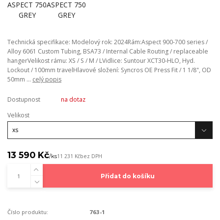
Technická specifikace: Modelový rok: 2024Rám:Aspect 900-700 series /
Alloy 6061 Custom Tubing, BSA73 / Internal Cable Routing / replaceable
hangerVelikost rámu: XS / S / M / LVidlice: Suntour XCT30-HLO, Hyd.
Lockout / 100mm travelHlavové složení: Syncros OE Press Fit / 1 1/8", OD
50mm ...
celý popis
Dostupnost
na dotaz
Velikost
13 590 Kč
/
ks
11 231 Kč
bez DPH
Přidat do košíku
Číslo produktu:
763-1