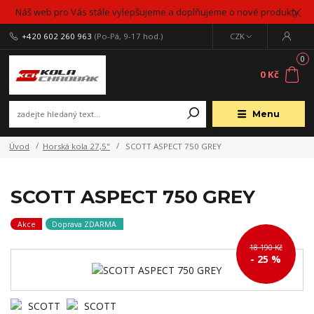
Náš web pro Vás stále vylepšujeme a doplňujeme o nové produkty
+420 602 260 963
(Po-Pá, 9-17 hod.)
CZK
0
0 Kč
Menu
Úvod
Horská kola 27,5"
SCOTT ASPECT 750 GREY
SCOTT ASPECT 750 GREY
Akce
Doprava ZDARMA
18 190 Kč
- 25 %