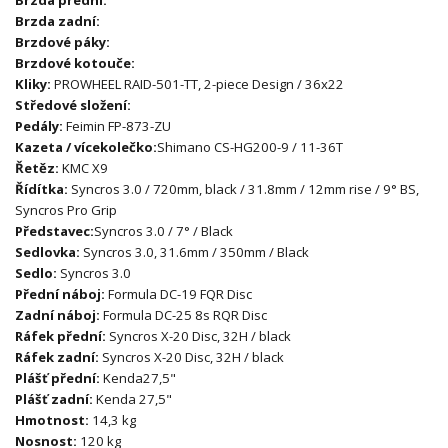
Brzda zadní:
Brzdové páky:
Brzdové kotouče:
Kliky:
PROWHEEL RAID-501-TT, 2-piece Design / 36x22
Středové složení:
Pedály:
Feimin FP-873-ZU
Kazeta / vícekolečko:
Shimano CS-HG200-9 / 11-36T
Řetěz:
KMC X9
Řídítka:
Syncros 3.0 / 720mm, black / 31.8mm / 12mm rise / 9° BS,
Syncros Pro Grip
Představec:
Syncros 3.0 / 7° / Black
Sedlovka:
Syncros 3.0, 31.6mm / 350mm / Black
Sedlo:
Syncros 3.0
Přední náboj:
Formula DC-19 FQR Disc
Zadní náboj:
Formula DC-25 8s RQR Disc
Ráfek přední:
Syncros X-20 Disc, 32H / black
Ráfek zadní:
Syncros X-20 Disc, 32H / black
Plášť přední:
Kenda
27,5"
Plášť zadní:
Kenda 27,5"
Hmotnost:
14,3 kg
Nosnost:
120 kg