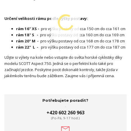
Určení velikosti rámu podle výšky postavy:
rám 16" XS -
pro výšku postavy od cca 150 cm do cca 161 cm
rám 18" S -
pro výšku postavy od cca 160 cm do cca 169 cm
rám 20" M -
pro výšku postavy od cca 168 cm do cca 178 cm
rám 22"
L -
pro výšku postavy od cca 177 cm do cca 187 cm
Užijte si výlety na kole nebo vstupte do světa horské cyklistiky díky
modelu SCOTT Aspect 750. Jedná se o perfektní kolo také pro
začínající jezdce. Poskytne pocit dokonalé kontroly, takže jízda v
jakémkoliv terénu bude zážitkem. Zaujme vás i příjemná cena.
Potřebujete poradit?
+420 602 260 963
(Po-Pá, 9-17 hod.)