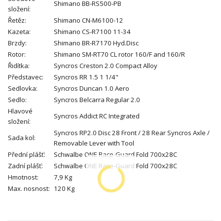
Shimano BB-RS500-PB
složení:
Řetěz:
Shimano CN-M6100-12
Kazeta:
Shimano CS-R7100 11-34
Brzdy:
Shimano BR-R7170 Hyd.Disc
Rotor:
Shimano SM-RT70 CL rotor 160/F and 160/R
Řidítka:
Syncros Creston 2.0 Compact Alloy
Představec:
Syncros RR 1.5 1 1/4"
Sedlovka:
Syncros Duncan 1.0 Aero
Sedlo:
Syncros Belcarra Regular 2.0
Hlavové
Syncros Addict RC Integrated
složení:
Syncros RP2.0 Disc 28 Front / 28 Rear Syncros Axle /
Sada kol:
Removable Lever with Tool
Přední plášť:
Schwalbe ONE Race-Guard Fold 700x28C
Zadní plášť:
Schwalbe ONE Race-Guard Fold 700x28C
Hmotnost:
7,9 Kg
Max. nosnost:
120 Kg