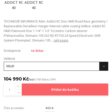
TECHNICKÉ INFORMACE Rám: Addict RC Disc HMX Road Race geometry /
Replaceable Derailleur Hanger Internal cable routing Vidlice: Addict RC
HMX Flatmount Disc 1 1/4"-1 1/2" Eccentric Carbon steerer
Přehazovačka: Shimano 105 Di2 RD-R7150 24 Speed Electronic Shift
System Přesmykač: Shimano 105...
celý popis
Dostupnost
na dotaz
Velikost
104 990 Kč
/
ks
86 769 Kč
bez DPH
Přidat do košíku
Číslo produktu:
822-6