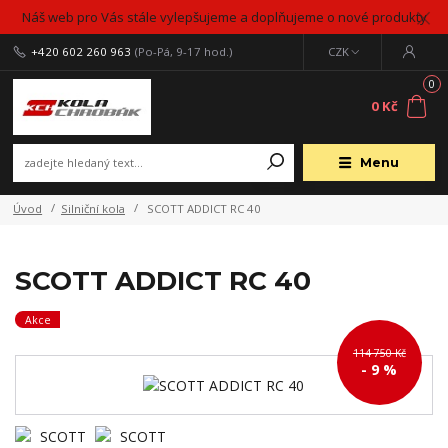
Náš web pro Vás stále vylepšujeme a doplňujeme o nové produkty
+420 602 260 963
(Po-Pá, 9-17 hod.)
CZK
0
0 Kč
Menu
Úvod
Silniční kola
SCOTT ADDICT RC 40
SCOTT ADDICT RC 40
Akce
114 750 Kč
- 9 %