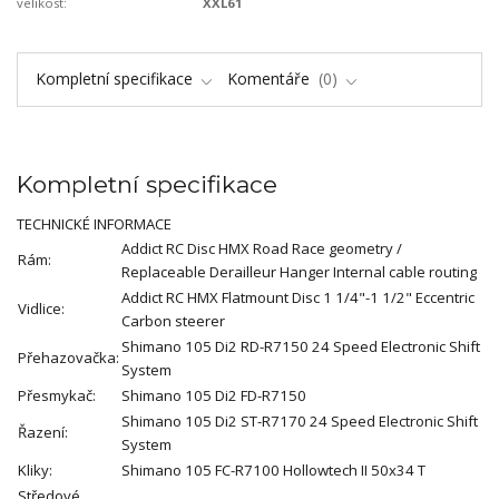
velikost:
XXL61
Kompletní specifikace
Komentáře
0
Kompletní specifikace
TECHNICKÉ INFORMACE
Addict RC Disc HMX Road Race geometry /
Rám:
Replaceable Derailleur Hanger Internal cable routing
Addict RC HMX Flatmount Disc 1 1/4"-1 1/2" Eccentric
Vidlice:
Carbon steerer
Shimano 105 Di2 RD-R7150 24 Speed Electronic Shift
Přehazovačka:
System
Přesmykač:
Shimano 105 Di2 FD-R7150
Shimano 105 Di2 ST-R7170 24 Speed Electronic Shift
Řazení:
System
Kliky:
Shimano 105 FC-R7100 Hollowtech II 50x34 T
Středové