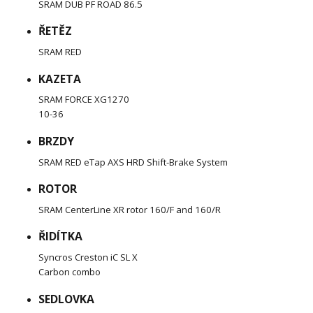
SRAM DUB PF ROAD 86.5
ŘETĚZ
SRAM RED
KAZETA
SRAM FORCE XG1270
10-36
BRZDY
SRAM RED eTap AXS HRD Shift-Brake System
ROTOR
SRAM CenterLine XR rotor 160/F and 160/R
ŘIDÍTKA
Syncros Creston iC SL X
Carbon combo
SEDLOVKA