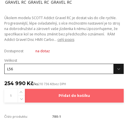
Úkolem modelu SCOTT Addict Gravel RC je dostat vás do cíle rychle.
Progresivnější, lépe ovladatelný, s více možnostmi nastavení je to stroj
na dobrodružství a zároveň vaše jízdenka k němu.Upozorňujeme, že
specifikace kol se mohou změnit bez předchozího oznámení. RÁM
Addict Gravel Disc HMX Carbo...
celý popis
Dostupnost
na dotaz
Velikost
254 990 Kč
/
ks
210 736 Kč
bez DPH
Přidat do košíku
Číslo produktu:
780-1