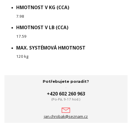
HMOTNOST V KG (CCA)
7.98
HMOTNOST V LB (CCA)
17.59
MAX. SYSTÉMOVÁ HMOTNOST
120 kg
Potřebujete poradit?
+420 602 260 963
(Po-Pá, 9-17 hod.)
jan.chrobak@seznam.cz