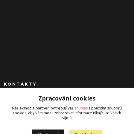
KONTAKTY
Zpracování cookies
+420 602 260 963
(Po-Pá, 9-17 hod.)
Náš e-shop a partneři potřebují Váš
souhlas
s použitím souborů
cookies, aby Vám mohli zobrazovat informace týkající se Vašich
jan.chrobak@seznam.cz
zájmů.