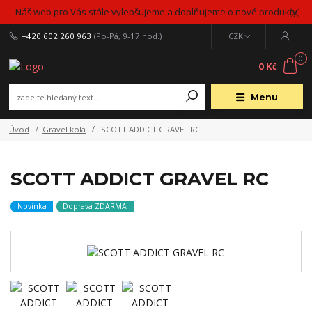
Náš web pro Vás stále vylepšujeme a doplňujeme o nové produkty
+420 602 260 963
(Po-Pá, 9-17 hod.)
CZK
0
0 Kč
Menu
Úvod
Gravel kola
SCOTT ADDICT GRAVEL RC
SCOTT ADDICT GRAVEL RC
Novinka
Doprava ZDARMA