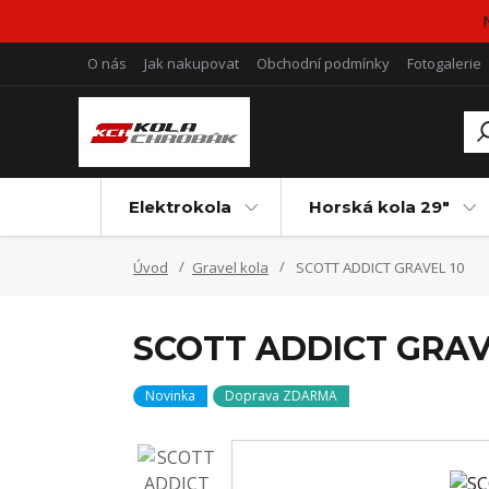
O nás
Jak nakupovat
Obchodní podmínky
Fotogalerie
Elektrokola
Horská kola 29"
Úvod
Gravel kola
SCOTT ADDICT GRAVEL 10
SCOTT ADDICT GRAV
Novinka
Doprava ZDARMA