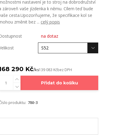
možnostmi nastavení je to stroj na dobrodružství
a zároveň vaše jízdenka k němu. Cílem teď bude
vaše cesta.Upozorňujeme, že specifikace kol se
mohou změnit bez ...
celý popis
Dostupnost
na dotaz
Velikost
168 290 Kč
/
ks
139 083 Kč
bez DPH
Přidat do košíku
Číslo produktu:
780-3