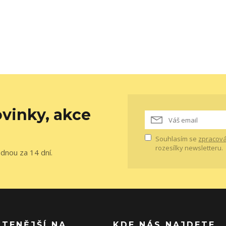
vinky, akce
Souhlasím se
zpracová
rozesílky newsletteru.
ednou za 14 dní.
ČTENĚJŠÍ NA
KDE NÁS NAJDETE