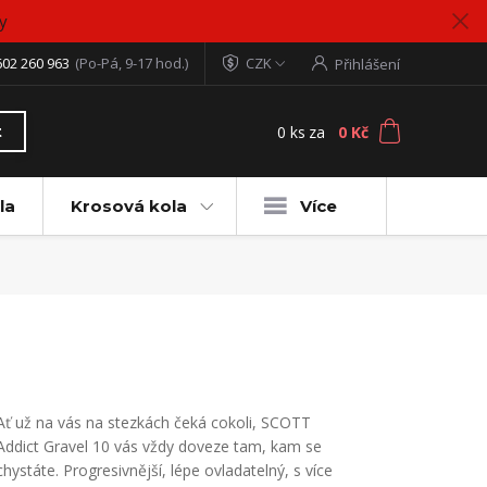
y
602 260 963
(Po-Pá, 9-17 hod.)
CZK
Přihlášení
0
ks
za
0 Kč
t
la
Krosová kola
Více
Ať už na vás na stezkách čeká cokoli, SCOTT
Addict Gravel 10 vás vždy doveze tam, kam se
chystáte. Progresivnější, lépe ovladatelný, s více