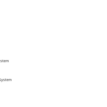
ystem
 System