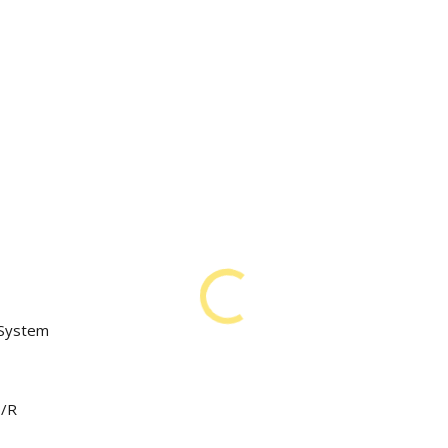
 System
0/R