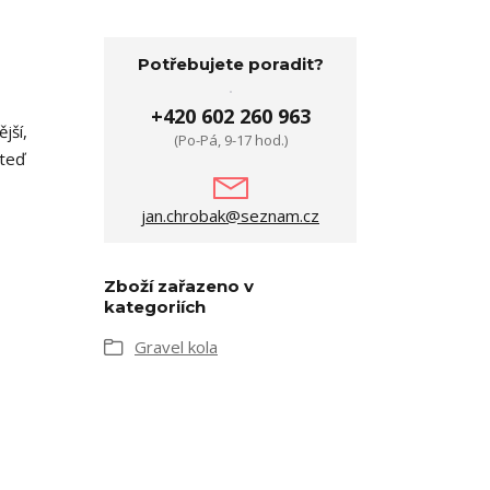
Potřebujete poradit?
+420 602 260 963
jší,
(Po-Pá, 9-17 hod.)
 teď
jan.chrobak@seznam.cz
Zboží zařazeno v
kategoriích
Gravel kola