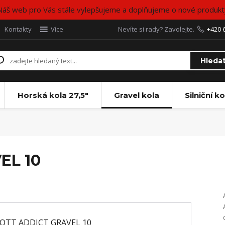
Náš web pro Vás stále vylepšujeme a doplňujeme o nové produkt
Kontakty
Více
Nevíte si rady? Zavolejte.
+420 
Hleda
Horská kola 27,5"
Gravel kola
Silniční ko
EL 10