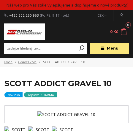
Náš web pro Vás stále vylepšujeme a doplňujeme o nové produkty
+420 602 260 963
(Po-Pá, 9-17 hod.)
CZK
0
0 Kč
Menu
Úvod
Gravel kola
SCOTT ADDICT GRAVEL 10
SCOTT ADDICT GRAVEL 10
Novinka
Doprava ZDARMA