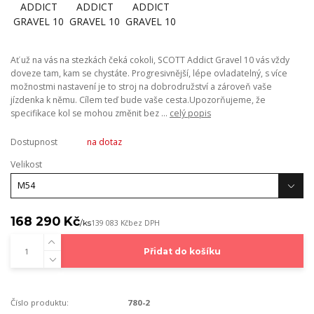
Ať už na vás na stezkách čeká cokoli, SCOTT Addict Gravel 10 vás vždy
doveze tam, kam se chystáte. Progresivnější, lépe ovladatelný, s více
možnostmi nastavení je to stroj na dobrodružství a zároveň vaše
jízdenka k němu. Cílem teď bude vaše cesta.Upozorňujeme, že
specifikace kol se mohou změnit bez ...
celý popis
Dostupnost
na dotaz
Velikost
168 290 Kč
/
ks
139 083 Kč
bez DPH
Přidat do košíku
Číslo produktu:
780-2