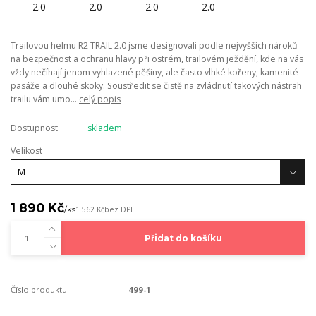
Trailovou helmu R2 TRAIL 2.0 jsme designovali podle nejvyšších nároků
na bezpečnost a ochranu hlavy při ostrém, trailovém ježdění, kde na vás
vždy nečíhají jenom vyhlazené pěšiny, ale často vlhké kořeny, kamenité
pasáže a dlouhé skoky. Soustředit se čistě na zvládnutí takových nástrah
trailu vám umo...
celý popis
Dostupnost
skladem
Velikost
1 890 Kč
/
ks
1 562 Kč
bez DPH
Přidat do košíku
Číslo produktu:
499-1