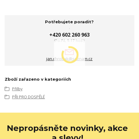
Potřebujete poradit?
+420 602 260 963
(Po-Pá, 9-17 hod.)
jan.chrobak@seznam.cz
Zboží zařazeno v kategoriích
Přilby
PŘI PRO DOSPĚLÉ
Nepropásněte novinky, akce
a slevy!