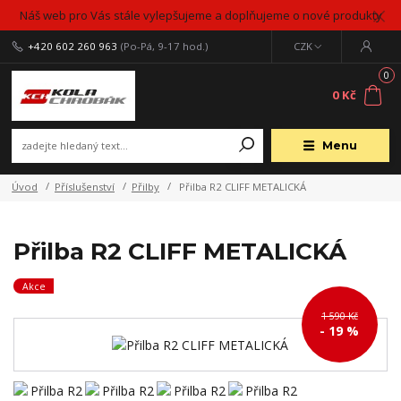
Náš web pro Vás stále vylepšujeme a doplňujeme o nové produkty
+420 602 260 963
(Po-Pá, 9-17 hod.)
CZK
0
0 Kč
Menu
Úvod
Příslušenství
Přilby
Přilba R2 CLIFF METALICKÁ
Přilba R2 CLIFF METALICKÁ
Akce
1 590 Kč
- 19 %