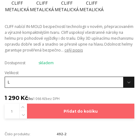
CLIFF nabízí IN-MOLD bezpečností technologii v novém, přepracovaném
a výrazně kompaktnějším tvaru. Cliff uspokojí všestranné nároky na
helmu pro pohodové vyjížďky i do trailu. Díky 3D upínacímu mechanismu
opravdu dobře sedí a snadno se přesně upne na hlavu.Odolnost helmy
garantuje prověřená bezpečno...
celý popis
Dostupnost
skladem
Velikost
1 290 Kč
/
ks
1 066 Kč
bez DPH
Přidat do košíku
Číslo produktu:
492-2