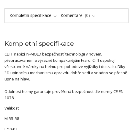
Kompletní specifikace
Komentáře
0
Kompletní specifikace
CLIFF nabízí IN-MOLD bezpečností technologii v novém,
přepracovaném a výrazně kompaktnějším tvaru. Cliff uspokojí
všestranné nároky na helmu pro pohodové vyjížďky i do trailu. Díky
3D upínacímu mechanismu opravdu dobře sedí a snadno se přesně
upne na hlavu.
Odolnost helmy garantuje prověřená bezpečnost dle normy CE EN
1078
Velikosti
M 55-58
L 58-61