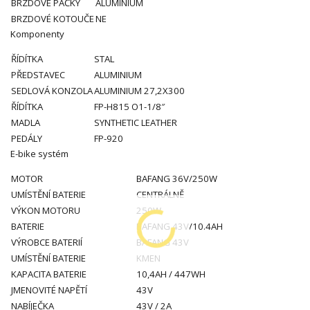
BRZDOVÉ PÁČKY
ALUMINIUM
BRZDOVÉ KOTOUČE
NE
Komponenty
ŘÍDÍTKA
STAL
PŘEDSTAVEC
ALUMINIUM
SEDLOVÁ KONZOLA
ALUMINIUM 27,2X300
ŘÍDÍTKA
FP-H815 O1-1/8″
MADLA
SYNTHETIC LEATHER
PEDÁLY
FP-920
E-bike systém
MOTOR
BAFANG 36V/250W
UMÍSTĚNÍ BATERIE
CENTRÁLNĚ
VÝKON MOTORU
250W
BATERIE
BAFANG 43V/10.4AH
VÝROBCE BATERIÍ
BAFANG 43V
UMÍSTĚNÍ BATERIE
KMEN
KAPACITA BATERIE
10,4AH / 447WH
JMENOVITÉ NAPĚTÍ
43V
NABÍJEČKA
43V / 2A