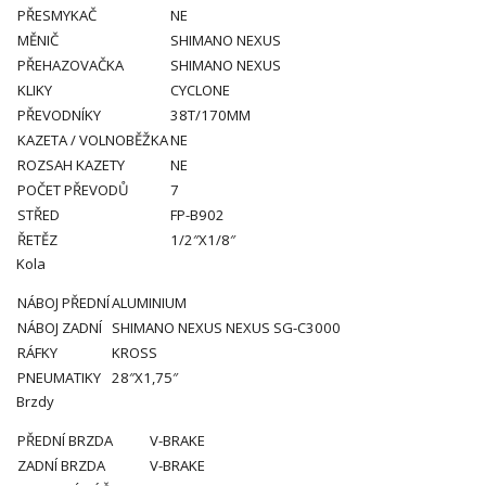
PŘESMYKAČ
NE
MĚNIČ
SHIMANO NEXUS
PŘEHAZOVAČKA
SHIMANO NEXUS
KLIKY
CYCLONE
PŘEVODNÍKY
38T/170MM
KAZETA / VOLNOBĚŽKA
NE
ROZSAH KAZETY
NE
POČET PŘEVODŮ
7
STŘED
FP-B902
ŘETĚZ
1/2″X1/8″
Kola
NÁBOJ PŘEDNÍ
ALUMINIUM
NÁBOJ ZADNÍ
SHIMANO NEXUS NEXUS SG-C3000
RÁFKY
KROSS
PNEUMATIKY
28″X1,75″
Brzdy
PŘEDNÍ BRZDA
V-BRAKE
ZADNÍ BRZDA
V-BRAKE