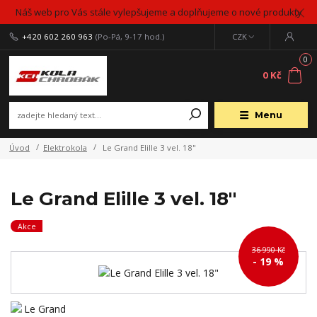
Náš web pro Vás stále vylepšujeme a doplňujeme o nové produkty
+420 602 260 963
(Po-Pá, 9-17 hod.)
CZK
0
0 Kč
Menu
Úvod
Elektrokola
Le Grand Elille 3 vel. 18"
Le Grand Elille 3 vel. 18"
Akce
36 990 Kč
- 19 %