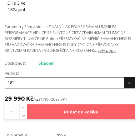
Parametry Rám a vidlice FINÁLNÍ LAK POLYSK RÁM ALUMINIUM
PERFORMANCE VIDLICE SR SUNTOUR CR7V ZDVIH 40MM TLUMIČ NE
ROZMĚRY TLUMIČE NE Pohon PŘESMYKAČ NE MĚNIČ SHIMANO NEXUS
PŘEHAZOVAČKA SHIMANO NEXUS KLIKY CYCLONE PŘEVODNÍKY
38T/170MM KAZETA / VOLNOBĚŽKA NE ROZSAH K...
celý popis
Dostupnost
Skladem
Velikost
29 990 Kč
/
ks
24 785 Kč
bez DPH
Přidat do košíku
Číslo produktu:
995-1