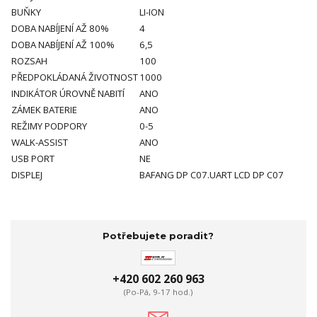
BUŇKY
LI-ION
DOBA NABÍJENÍ AŽ 80%
4
DOBA NABÍJENÍ AŽ 100%
6,5
ROZSAH
100
PŘEDPOKLÁDANÁ ŽIVOTNOST
1000
INDIKÁTOR ÚROVNĚ NABITÍ
ANO
ZÁMEK BATERIE
ANO
REŽIMY PODPORY
0-5
WALK-ASSIST
ANO
USB PORT
NE
DISPLEJ
BAFANG DP C07.UART LCD DP C07
Potřebujete poradit?
+420 602 260 963
(Po-Pá, 9-17 hod.)