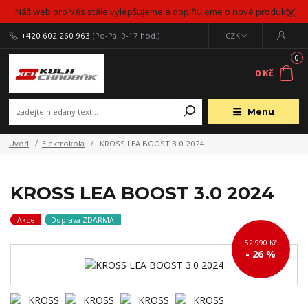
Náš web pro Vás stále vylepšujeme a doplňujeme o nové produkty
+420 602 260 963
(Po-Pá, 9-17 hod.)
CZK
0
0 Kč
Menu
Úvod
Elektrokola
KROSS LEA BOOST 3.0 2024
KROSS LEA BOOST 3.0 2024
Akce
Doprava ZDARMA
52 990 Kč
- 26 %