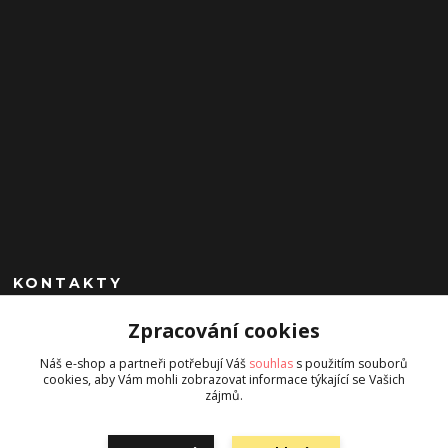
KONTAKTY
Zpracování cookies
+420 602 260 963
(Po-Pá, 9-17 hod.)
Náš e-shop a partneři potřebují Váš
souhlas
s použitím souborů
cookies, aby Vám mohli zobrazovat informace týkající se Vašich
jan.chrobak@seznam.cz
zájmů.