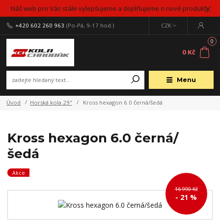
Náš web pro Vás stále vylepšujeme a doplňujeme o nové produkty
+420 602 260 963
(Po-Pá, 9-17 hod.)
CZK
0
0 Kč
Menu
Úvod
Horská kola 29"
Kross hexagon 6.0 černá/šedá
Kross hexagon 6.0 černá/
šedá
Akce
16 990 Kč
- 21 %