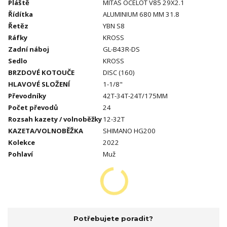
Pláště
MITAS OCELOT V85 29X2.1
Řídítka
ALUMINIUM 680 MM 31.8
Řetěz
YBN S8
Ráfky
KROSS
Zadní náboj
GL-B43R-DS
Sedlo
KROSS
BRZDOVÉ KOTOUČE
DISC (160)
HLAVOVÉ SLOŽENÍ
1-1/8"
Převodníky
42T-34T-24T/175MM
Počet převodů
24
Rozsah kazety / volnoběžky
12-32T
KAZETA/VOLNOBĚŽKA
SHIMANO HG200
Kolekce
2022
Pohlaví
Muž
Potřebujete poradit?