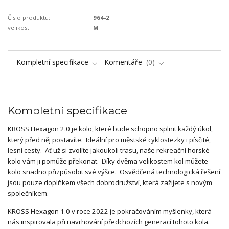
Číslo produktu:
964-2
velikost:
M
Kompletní specifikace
Komentáře
0
Kompletní specifikace
KROSS Hexagon 2.0 je kolo, které bude schopno splnit každý úkol,
který před něj postavíte. Ideální pro městské cyklostezky i písčité,
lesní cesty. Ať už si zvolíte jakoukoli trasu, naše rekreační horské
kolo vám ji pomůže překonat. Díky dvěma velikostem kol můžete
kolo snadno přizpůsobit své výšce. Osvědčená technologická řešení
jsou pouze doplňkem všech dobrodružství, která zažijete s novým
společníkem.
KROSS Hexagon 1.0 v roce 2022 je pokračováním myšlenky, která
nás inspirovala při navrhování předchozích generací tohoto kola.