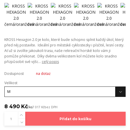
KROSS Hexagon 2.0 je kolo, které bude schopno splnit každý úkol, který
před něj postavíte. Ideální pro městské cyklostezky i písčité, lesní cesty.
Ať už si zvolíte jakoukoli trasu, naše rekreační horské kolo vám ji
pomůže překonat. Díky dvěma velikostem kol můžete kolo snadno
přizpůsobit své výšc...
celý popis
Dostupnost
na dotaz
Velikost
8 490 Kč
/
ks
7 017 Kč
bez DPH
Přidat do košíku