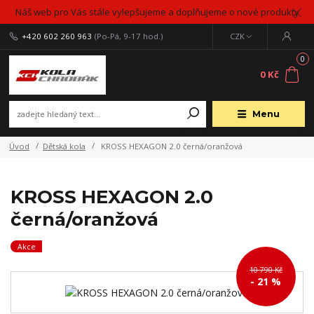
Náš web pro Vás stále vylepšujeme a doplňujeme o nové produkty
+420 602 260 963
(Po-Pá, 9-17 hod.)
CZK
0
0 Kč
Menu
Úvod
Dětská kola
KROSS HEXAGON 2.0 černá/oranžová
KROSS HEXAGON 2.0
černá/oranžová
Akce
10 790 Kč
- 21 %