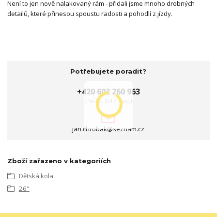
Není to jen nově nalakovaný rám - přidali jsme mnoho drobných
detailů, které přinesou spoustu radosti a pohodlí z jízdy.
Potřebujete poradit?
+420 602 260 963
(Po-Pá, 9-17 hod.)
jan.chrobak@seznam.cz
Zboží zařazeno v kategoriích
Dětská kola
26"