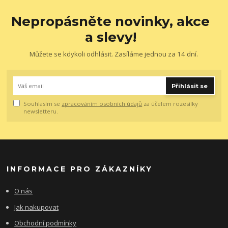
Nepropásněte novinky, akce
a slevy!
Můžete se kdykoli odhlásit. Zasíláme jednou za 14 dní.
Přihlásit se
Souhlasím se
zpracováním osobních údajů
za účelem rozesílky
newsletteru.
INFORMACE PRO ZÁKAZNÍKY
O nás
Jak nakupovat
Obchodní podmínky