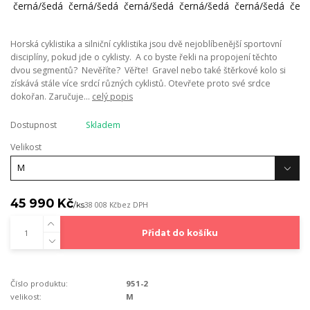
Horská cyklistika a silniční cyklistika jsou dvě nejoblíbenější sportovní
disciplíny, pokud jde o cyklisty. A co byste řekli na propojení těchto
dvou segmentů? Nevěříte? Věřte! Gravel nebo také štěrkové kolo si
získává stále více srdcí různých cyklistů. Otevřete proto své srdce
dokořan. Zaručuje...
celý popis
Dostupnost
Skladem
Velikost
45 990 Kč
/
ks
38 008 Kč
bez DPH
Přidat do košíku
Číslo produktu:
951-2
velikost:
M