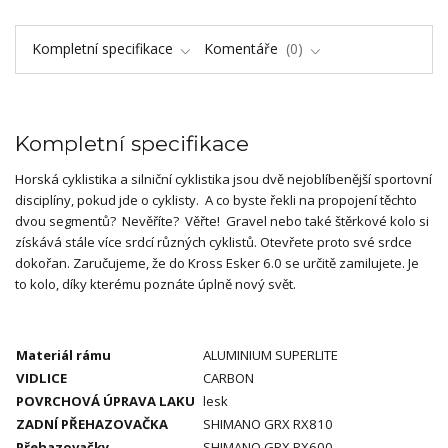
Kompletní specifikace
Komentáře
0
Kompletní specifikace
Horská cyklistika a silniční cyklistika jsou dvě nejoblíbenější sportovní
disciplíny, pokud jde o cyklisty. A co byste řekli na propojení těchto
dvou segmentů? Nevěříte? Věřte! Gravel nebo také štěrkové kolo si
získává stále více srdcí různých cyklistů. Otevřete proto své srdce
dokořan. Zaručujeme, že do Kross Esker 6.0 se určitě zamilujete. Je
to kolo, díky kterému poznáte úplně nový svět.
Materiál rámu
ALUMINIUM SUPERLITE
VIDLICE
CARBON
POVRCHOVÁ ÚPRAVA LAKU
lesk
ZADNÍ PŘEHAZOVAČKA
SHIMANO GRX RX810
Přehazovačky
SHIMANO GRX RX600