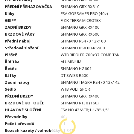
PŘEDNÍ PŘEHAZOVAČKA
SHIMANO GRX RX810
Kliky
FSA GOSSAMER PRO (40z)
GRIPY
FIZIK TERRA MICROTEX
ZADNÍ BRZDY
SHIMANO GRX RX400
BRZDOVÉ PÁKY
SHIMANO GRX RX600
Přední náboj
SHIMANO RS470 12x100
Středová složení
SHIMANO BSA BB-RS500
Pláště
WTB RIDDLER 700x37 COMP TAN
Řídítka
ALUMINIUM
Řetěz
SHIMANO HG601
Ráfky
DT SWISS R500
Zadní náboj
SHIMANO TIAGRA RS470 12x142
Sedlo
WTB VOLT SPORT
PŘEDNÍ BRZDY
SHIMANO GRX RX400
BRZDOVÉ KOTOUČE
SHIMANO RT30 (160)
HLAVOVÉ SLOŽENÍ
FSA NO.42/ACB;1-1/8"-1,5"
Převodníky
40z
Počet převodů
11
Rozsah kazety / volnoběžky
11-34T