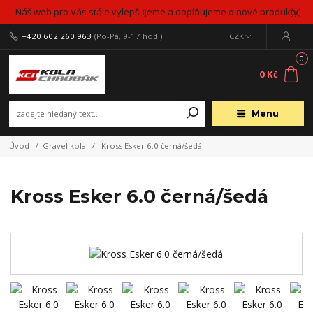
Náš web pro Vás stále vylepšujeme a doplňujeme o nové produkty
+420 602 260 963
(Po-Pá, 9-17 hod.)
CZK
0
0 Kč
Menu
Úvod
Gravel kola
Kross Esker 6.0 černá/šedá
Kross Esker 6.0 černá/šedá