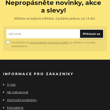
Nepropásněte novinky, akce
a slevy!
Můžete se kdykoli odhlásit. Zasíláme jednou za 14 dní.
Přihlásit se
Souhlasím se
zpracováním osobních údajů
za účelem rozesílky
newsletteru.
INFORMACE PRO ZÁKAZNÍKY
O nás
Jak nakupovat
Obchodní podmínky
Fotogalerie