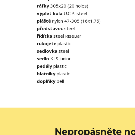
ráfky
305x20 (20 holes)
výplet kola
U.C.P. steel
pláště
nylon 47-305 (16x1.75)
představec
steel
řídítka
steel RiseBar
rukojete
plastic
sedlovka
steel
sedlo
KLS Junior
pedály
plastic
blatníky
plastic
doplňky
bell
Nepropásněte no