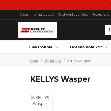
O nás
Jak nakupovat
Obchodní podmínky
Fotogalerie
Elektrokola
Horská kola 29"
Úvod
Dětská kola
KELLYS Wasper
KELLYS Wasper