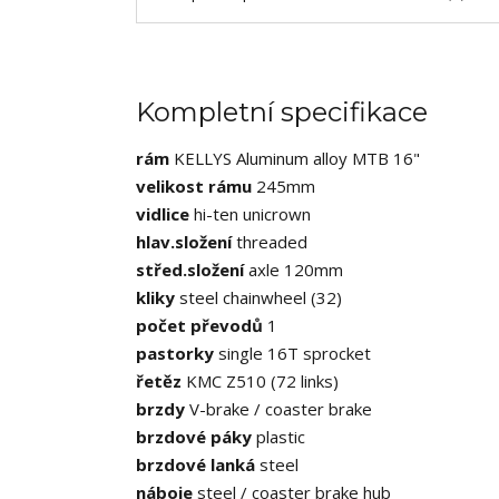
Kompletní specifikace
rám
KELLYS Aluminum alloy MTB 16"
velikost rámu
245mm
vidlice
hi-ten unicrown
hlav.složení
threaded
střed.složení
axle 120mm
kliky
steel chainwheel (32)
počet převodů
1
pastorky
single 16T sprocket
řetěz
KMC Z510 (72 links)
brzdy
V-brake / coaster brake
brzdové páky
plastic
brzdové lanká
steel
náboje
steel / coaster brake hub