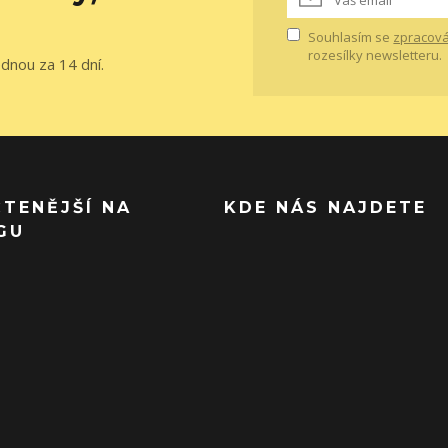
Souhlasím se
zpracová
rozesílky newsletteru.
ednou za 14 dní.
ČTENĚJŠÍ NA
KDE NÁS NAJDETE
GU