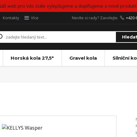
Náš web pro Vás stále vylepšujeme a doplňujeme o nové produkt
Kontakty
Více
Nevíte si rady? Zavolejte.
+420 
Hleda
Horská kola 27,5"
Gravel kola
Silniční ko