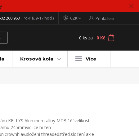
y
602 260 963
(Po-Pá, 9-17 hod.)
CZK
Přihlášení
0
ks
za
0 Kč
t
la
Krosová kola
Více
rám KELLYS Aluminum alloy MTB 16"velikost
rámu 245mmvidlice hi-ten
unicrownhlav.složení threadedstřed.složení axle