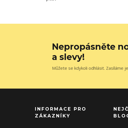
Nepropásněte no
a slevy!
Můžete se kdykoli odhlásit. Zasíláme j
INFORMACE PRO
NEJ
ZÁKAZNÍKY
BLO