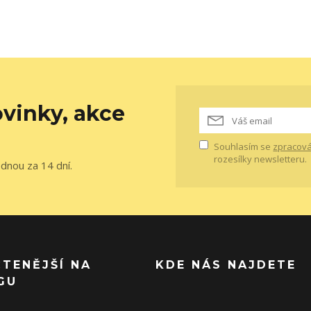
vinky, akce
Souhlasím se
zpracová
rozesílky newsletteru.
ednou za 14 dní.
ČTENĚJŠÍ NA
KDE NÁS NAJDETE
GU