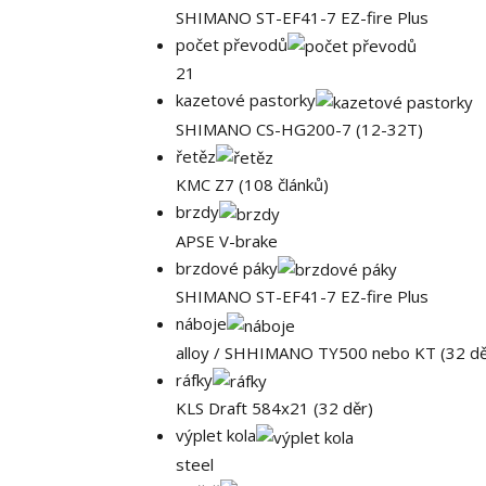
SHIMANO ST-EF41-7 EZ-fire Plus
počet převodů
21
kazetové pastorky
SHIMANO CS-HG200-7 (12-32T)
řetěz
KMC Z7 (108 článků)
brzdy
APSE V-brake
brzdové páky
SHIMANO ST-EF41-7 EZ-fire Plus
náboje
alloy / SHHIMANO TY500 nebo KT (32 dě
ráfky
KLS Draft 584x21 (32 děr)
výplet kola
steel