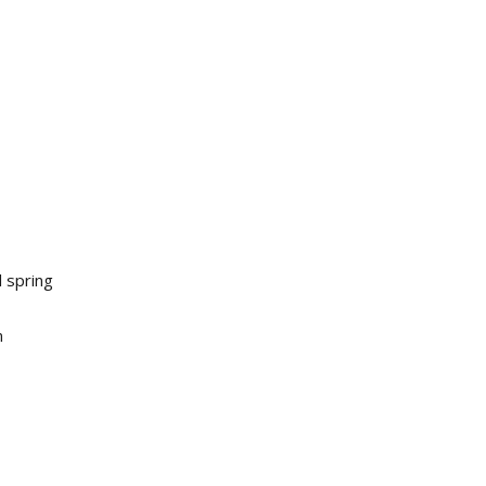
 spring
m