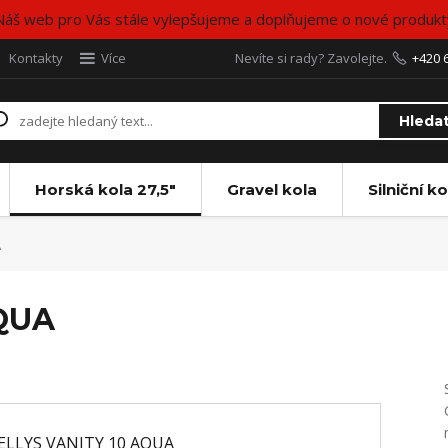
Náš web pro Vás stále vylepšujeme a doplňujeme o nové produkt
Kontakty
Více
Nevíte si rady? Zavolejte.
+420 
Hleda
Horská kola 27,5"
Gravel kola
Silniční ko
A
AQUA