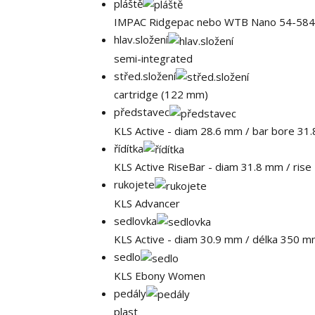
pláště
IMPAC Ridgepac nebo WTB Nano 54-584 
hlav.složení
semi-integrated
střed.složení
cartridge (122 mm)
představec
KLS Active - diam 28.6 mm / bar bore 31
řídítka
KLS Active RiseBar - diam 31.8 mm / ris
rukojete
KLS Advancer
sedlovka
KLS Active - diam 30.9 mm / délka 350 
sedlo
KLS Ebony Women
pedály
plast