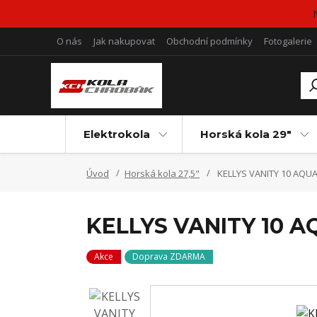
O nás
Jak nakupovat
Obchodní podmínky
Fotogalerie
Elektrokola
Horská kola 29"
Úvod
Horská kola 27,5"
KELLYS VANITY 10 AQU
KELLYS VANITY 10 
Akce
Doprava ZDARMA