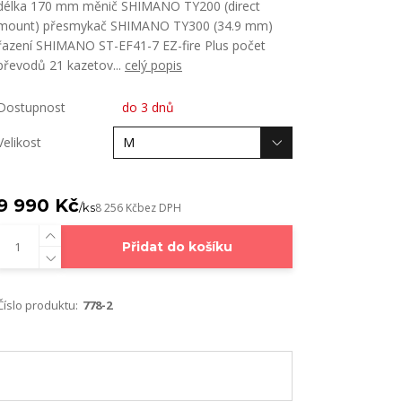
délka 170 mm měnič SHIMANO TY200 (direct
mount) přesmykač SHIMANO TY300 (34.9 mm)
řazení SHIMANO ST-EF41-7 EZ-fire Plus počet
převodů 21 kazetov...
celý popis
Dostupnost
do 3 dnů
Velikost
9 990 Kč
/
ks
8 256 Kč
bez DPH
Přidat do košíku
Číslo produktu:
778-2