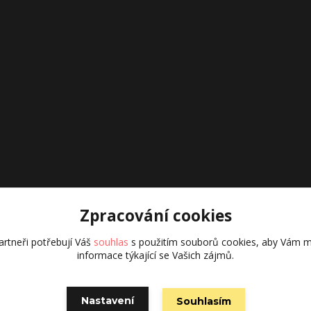
Zpracování cookies
rtneři potřebují Váš
souhlas
s použitím souborů cookies, aby Vám m
informace týkající se Vašich zájmů.
Vytvořeno na
Eshop-rychle.cz
Nastavení
Souhlasím