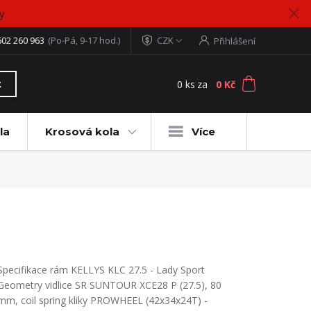
y
602 260 963
(Po-Pá, 9-17 hod.)
CZK
Přihlášení
0
ks
za
0 Kč
t
la
Krosová kola
Více
Specifikace rám KELLYS KLC 27.5 - Lady Sport
Geometry vidlice SR SUNTOUR XCE28 P (27.5), 80
mm, coil spring kliky PROWHEEL (42x34x24T) -