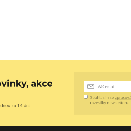
vinky, akce
Souhlasím se
zpracová
rozesílky newsletteru.
ednou za 14 dní.