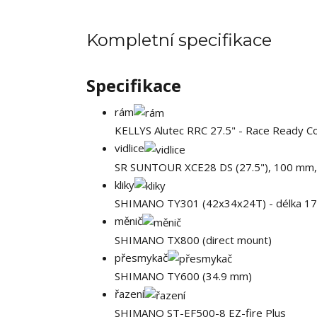
Kompletní specifikace
Specifikace
rám
KELLYS Alutec RRC 27.5" - Race Ready C
vidlice
SR SUNTOUR XCE28 DS (27.5"), 100 mm, c
kliky
SHIMANO TY301 (42x34x24T) - délka 17
měnič
SHIMANO TX800 (direct mount)
přesmykač
SHIMANO TY600 (34.9 mm)
řazení
SHIMANO ST-EF500-8 EZ-fire Plus