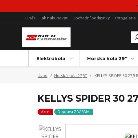
O nás
Jak nakupovat
Obchodní podmínky
Fotogalerie
Elektrokola
Horská kola 29"
Úvod
Horská kola 27,5"
KELLYS SPIDER 30 27,5 
KELLYS SPIDER 30 27
Akce
Doprava ZDARMA