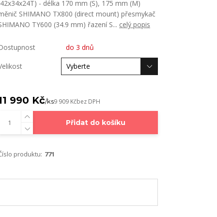
(42x34x24T) - délka 170 mm (S), 175 mm (M)
měnič SHIMANO TX800 (direct mount) přesmykač
SHIMANO TY600 (34.9 mm) řazení S...
celý popis
Dostupnost
do 3 dnů
Velikost
11 990 Kč
/
ks
9 909 Kč
bez DPH
Přidat do košíku
Číslo produktu:
771