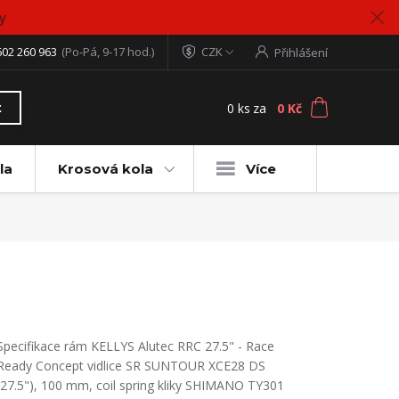
y
602 260 963
(Po-Pá, 9-17 hod.)
CZK
Přihlášení
0
ks
za
0 Kč
t
la
Krosová kola
Více
Specifikace rám KELLYS Alutec RRC 27.5" - Race
Ready Concept vidlice SR SUNTOUR XCE28 DS
(27.5"), 100 mm, coil spring kliky SHIMANO TY301