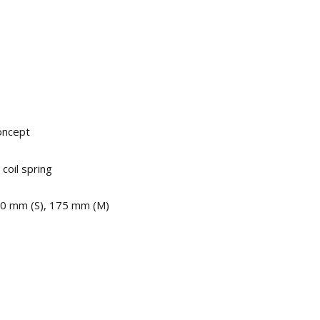
oncept
oil spring
0 mm (S), 175 mm (M)