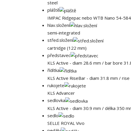
steel
pláště
IMPAC Ridgepac nebo WTB Nano 54-584 
hlav.složení
semi-integrated
střed.složení
cartridge (122 mm)
představec
KLS Active - diam 28.6 mm / bar bore 31
řídítka
KLS Active RiseBar - diam 31.8 mm / ris
rukojete
KLS Advancer
sedlovka
KLS Active - diam 30.9 mm / délka 350 m
sedlo
SELLE ROYAL Vivo
pedály