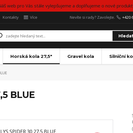
Náš web pro Vás stále vylepšujeme a doplňujeme o nové produkt
Kontakty
Více
Nevíte si rady? Zavolejte.
+420 
Hleda
Horská kola 27,5"
Gravel kola
Silniční ko
BLUE
,5 BLUE