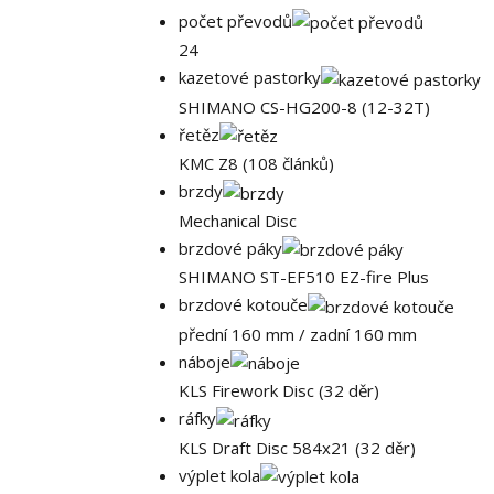
počet převodů
24
kazetové pastorky
SHIMANO CS-HG200-8 (12-32T)
řetěz
KMC Z8 (108 článků)
brzdy
Mechanical Disc
brzdové páky
SHIMANO ST-EF510 EZ-fire Plus
brzdové kotouče
přední 160 mm / zadní 160 mm
náboje
KLS Firework Disc (32 děr)
ráfky
KLS Draft Disc 584x21 (32 děr)
výplet kola