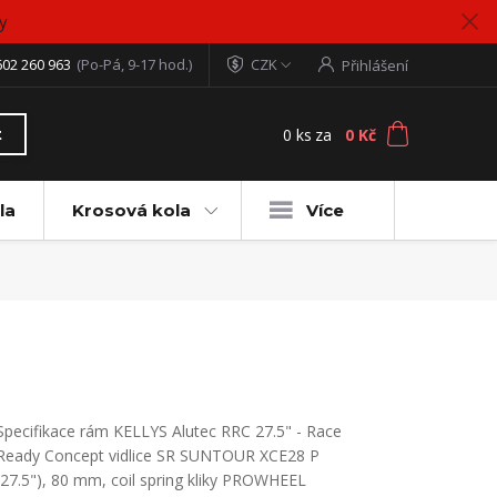
y
602 260 963
(Po-Pá, 9-17 hod.)
CZK
Přihlášení
0
ks
za
0 Kč
t
la
Krosová kola
Více
Specifikace rám KELLYS Alutec RRC 27.5" - Race
Ready Concept vidlice SR SUNTOUR XCE28 P
(27.5"), 80 mm, coil spring kliky PROWHEEL