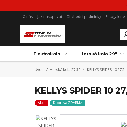
O nás
Jak nakupovat
Obchodní podmínky
Fotogalerie
Elektrokola
Horská kola 29"
Úvod
Horská kola 27,5"
KELLYS SPIDER 10 27,5
KELLYS SPIDER 10 27
Akce
Doprava ZDARMA