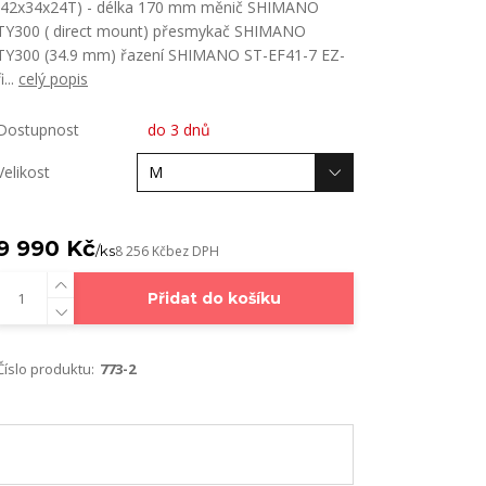
(42x34x24T) - délka 170 mm měnič SHIMANO
TY300 ( direct mount) přesmykač SHIMANO
TY300 (34.9 mm) řazení SHIMANO ST-EF41-7 EZ-
fi...
celý popis
Dostupnost
do 3 dnů
Velikost
9 990 Kč
/
ks
8 256 Kč
bez DPH
Přidat do košíku
Číslo produktu:
773-2