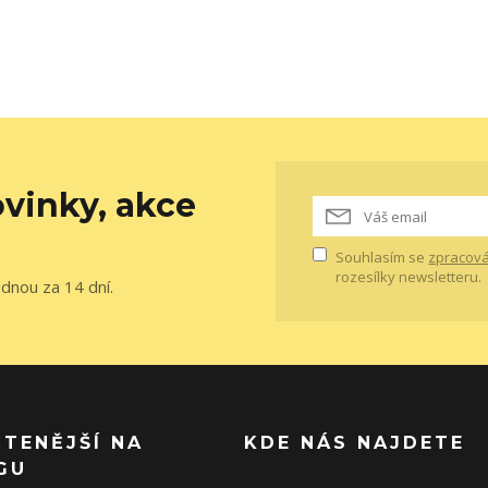
vinky, akce
Souhlasím se
zpracová
rozesílky newsletteru.
ednou za 14 dní.
ČTENĚJŠÍ NA
KDE NÁS NAJDETE
GU