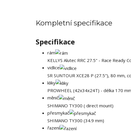
Kompletní specifikace
Specifikace
rám
KELLYS Alutec RRC 27.5" - Race Ready C
vidlice
SR SUNTOUR XCE28 P (27.5"), 80 mm, coi
kliky
PROWHEEL (42x34x24T) - délka 170 m
měnič
SHIMANO TY300 ( direct mount)
přesmykač
SHIMANO TY300 (34.9 mm)
řazení