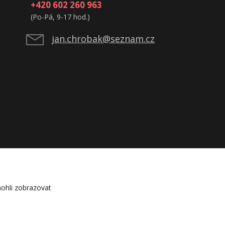
+420 602 260 963
(Po-Pá, 9-17 hod.)
jan.chrobak@seznam.cz
ohli zobrazovat