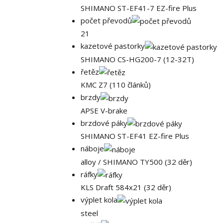
SHIMANO ST-EF41-7 EZ-fire Plus
počet převodů
21
kazetové pastorky
SHIMANO CS-HG200-7 (12-32T)
řetěz
KMC Z7 (110 článků)
brzdy
APSE V-brake
brzdové páky
SHIMANO ST-EF41 EZ-fire Plus
náboje
alloy / SHIMANO TY500 (32 děr)
ráfky
KLS Draft 584x21 (32 děr)
výplet kola
steel