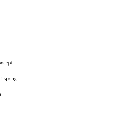
oncept
l spring
m