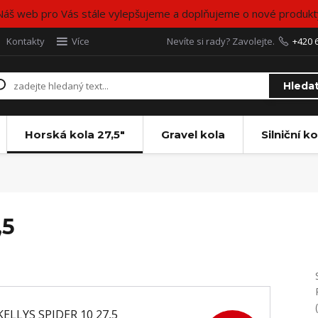
Náš web pro Vás stále vylepšujeme a doplňujeme o nové produkt
Kontakty
Více
Nevíte si rady? Zavolejte.
+420 
Hleda
Horská kola 27,5"
Gravel kola
Silniční ko
,5