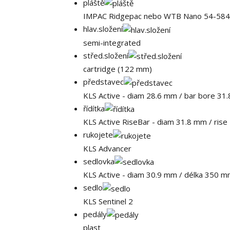
pláště
IMPAC Ridgepac nebo WTB Nano 54-584 
hlav.složení
semi-integrated
střed.složení
cartridge (122 mm)
představec
KLS Active - diam 28.6 mm / bar bore 31
řídítka
KLS Active RiseBar - diam 31.8 mm / ris
rukojete
KLS Advancer
sedlovka
KLS Active - diam 30.9 mm / délka 350 m
sedlo
KLS Sentinel 2
pedály
plast