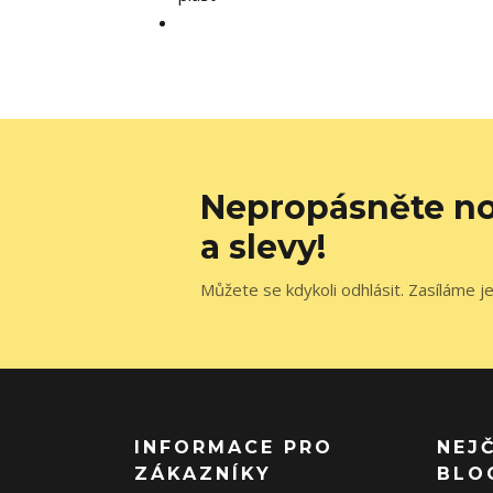
Nepropásněte no
a slevy!
Můžete se kdykoli odhlásit. Zasíláme j
INFORMACE PRO
NEJ
ZÁKAZNÍKY
BLO