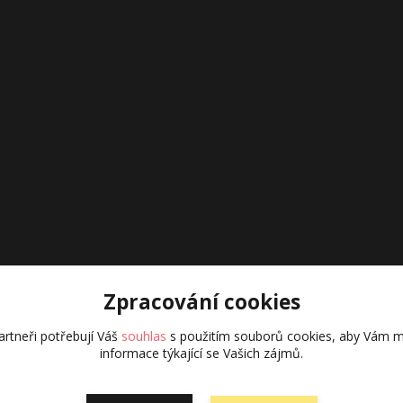
Zpracování cookies
rtneři potřebují Váš
souhlas
s použitím souborů cookies, aby Vám m
informace týkající se Vašich zájmů.
Vytvořeno na
Eshop-rychle.cz