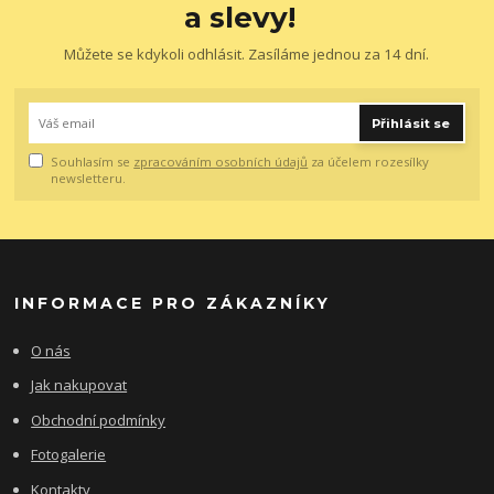
a slevy!
Můžete se kdykoli odhlásit. Zasíláme jednou za 14 dní.
Přihlásit se
Souhlasím se
zpracováním osobních údajů
za účelem rozesílky
newsletteru.
INFORMACE PRO ZÁKAZNÍKY
O nás
Jak nakupovat
Obchodní podmínky
Fotogalerie
Kontakty