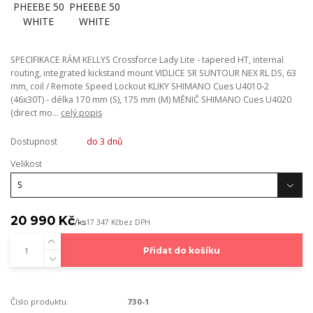
SPECIFIKACE RÁM KELLYS Crossforce Lady Lite - tapered HT, internal
routing, integrated kickstand mount VIDLICE SR SUNTOUR NEX RL DS, 63
mm, coil / Remote Speed Lockout KLIKY SHIMANO Cues U4010-2
(46x30T) - délka 170 mm (S), 175 mm (M) MĚNIČ SHIMANO Cues U4020
(direct mo...
celý popis
Dostupnost
do 3 dnů
Velikost
20 990 Kč
/
ks
17 347 Kč
bez DPH
Přidat do košíku
Číslo produktu:
730-1