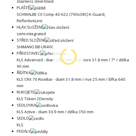
stainless steel black
PLÁŠTĚ
SCHWALBE CX Comp 40-622 (700x38C) K-Guard,
ReflectiveLine
HLAV.SLOŽENÍ
semi-integrated
STŘED.SLOŽENÍ
SHIMANO BB-UR400
PŘEDSTAVEC
KLS Advanced - diam 28.6 mm / bar bore 31.8 mm / 7° / délka
90 mm
ŘÍDÍTKA
KLS CRX 70 RiseBar - diam 31.8 mm / rise 25 mm / šířka 640
mm
RUKOJETE
KLS Token 2Density
SEDLOVKA
KLS Active - diam 30.9 mm / délka 350 mm
SEDLO
KLS
PEDÁLY