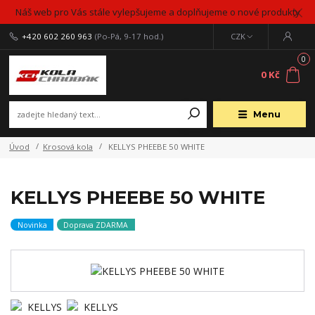
Náš web pro Vás stále vylepšujeme a doplňujeme o nové produkty
+420 602 260 963
(Po-Pá, 9-17 hod.)
CZK
0
0 Kč
Menu
Úvod
Krosová kola
KELLYS PHEEBE 50 WHITE
KELLYS PHEEBE 50 WHITE
Novinka
Doprava ZDARMA