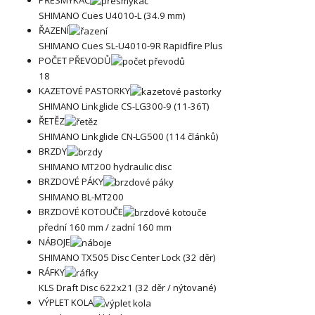
SHIMANO Cues U4010-L (34.9 mm)
ŘAZENÍ
SHIMANO Cues SL-U4010-9R Rapidfire Plus
POČET PŘEVODŮ
18
KAZETOVÉ PASTORKY
SHIMANO Linkglide CS-LG300-9 (11-36T)
ŘETĚZ
SHIMANO Linkglide CN-LG500 (114 článků)
BRZDY
SHIMANO MT200 hydraulic disc
BRZDOVÉ PÁKY
SHIMANO BL-MT200
BRZDOVÉ KOTOUČE
přední 160 mm / zadní 160 mm
NÁBOJE
SHIMANO TX505 Disc Center Lock (32 děr)
RÁFKY
KLS Draft Disc 622x21 (32 děr / nýtované)
VÝPLET KOLA