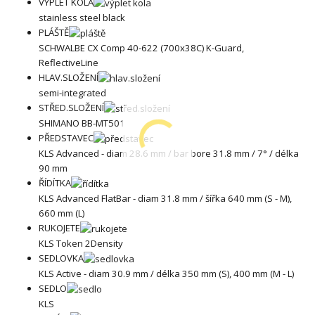
VÝPLET KOLA
stainless steel black
PLÁŠTĚ
SCHWALBE CX Comp 40-622 (700x38C) K-Guard,
ReflectiveLine
HLAV.SLOŽENÍ
semi-integrated
STŘED.SLOŽENÍ
SHIMANO BB-MT501
PŘEDSTAVEC
KLS Advanced - diam 28.6 mm / bar bore 31.8 mm / 7° / délka
90 mm
ŘÍDÍTKA
KLS Advanced FlatBar - diam 31.8 mm / šířka 640 mm (S - M),
660 mm (L)
RUKOJETE
KLS Token 2Density
SEDLOVKA
KLS Active - diam 30.9 mm / délka 350 mm (S), 400 mm (M - L)
SEDLO
KLS