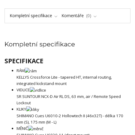
Kompletní specifikace
Komentáře
0
Kompletní specifikace
SPECIFIKACE
RÁM
KELLYS Crossforce Lite - tapered HT, internal routing,
integrated kickstand mount
VIDLICE
SR SUNTOUR NCX-D Air RL DS, 63 mm, air / Remote Speed
Lockout
KLIKY
SHIMANO Cues U6010-2 Hollowtech II (46x32T) - délka 170
mm (S), 175 mm (M - L)
MĚNIČ
SHIMANO Cues U6020-11 (direct mount)