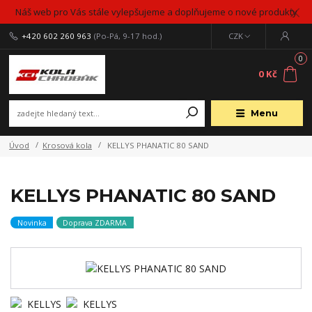
Náš web pro Vás stále vylepšujeme a doplňujeme o nové produkty
+420 602 260 963
(Po-Pá, 9-17 hod.)
CZK
0
0 Kč
Menu
Úvod
Krosová kola
KELLYS PHANATIC 80 SAND
KELLYS PHANATIC 80 SAND
Novinka
Doprava ZDARMA