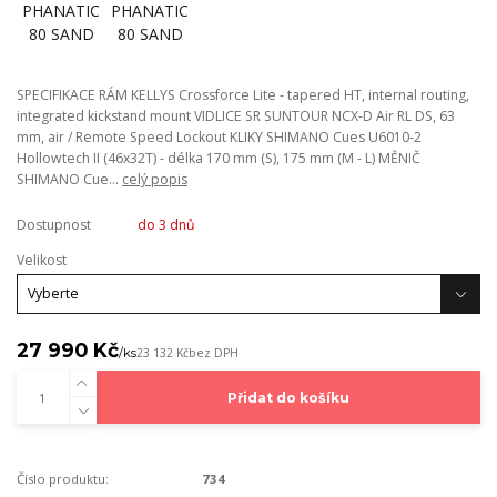
SPECIFIKACE RÁM KELLYS Crossforce Lite - tapered HT, internal routing,
integrated kickstand mount VIDLICE SR SUNTOUR NCX-D Air RL DS, 63
mm, air / Remote Speed Lockout KLIKY SHIMANO Cues U6010-2
Hollowtech II (46x32T) - délka 170 mm (S), 175 mm (M - L) MĚNIČ
SHIMANO Cue...
celý popis
Dostupnost
do 3 dnů
Velikost
27 990 Kč
/
ks
23 132 Kč
bez DPH
Přidat do košíku
Číslo produktu:
734