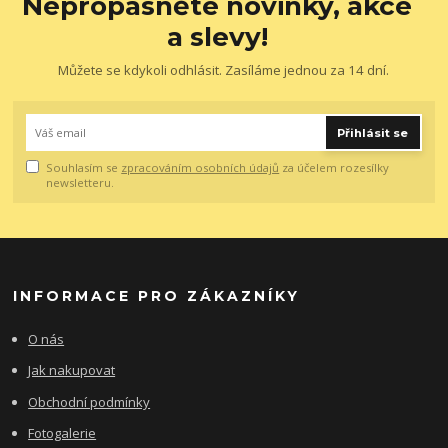
Nepropásněte novinky, akce
a slevy!
Můžete se kdykoli odhlásit. Zasíláme jednou za 14 dní.
Přihlásit se
Souhlasím se
zpracováním osobních údajů
za účelem rozesílky
newsletteru.
INFORMACE PRO ZÁKAZNÍKY
O nás
Jak nakupovat
Obchodní podmínky
Fotogalerie