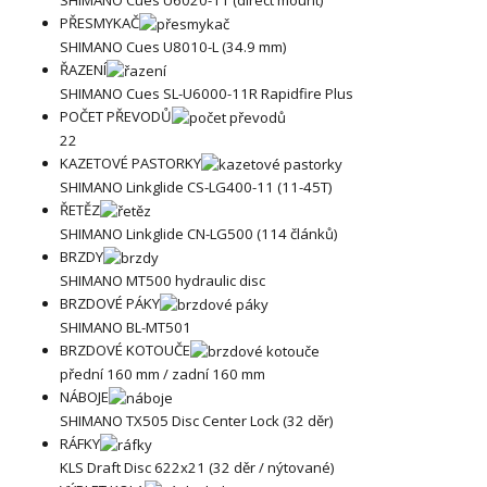
PŘESMYKAČ
SHIMANO Cues U8010-L (34.9 mm)
ŘAZENÍ
SHIMANO Cues SL-U6000-11R Rapidfire Plus
POČET PŘEVODŮ
22
KAZETOVÉ PASTORKY
SHIMANO Linkglide CS-LG400-11 (11-45T)
ŘETĚZ
SHIMANO Linkglide CN-LG500 (114 článků)
BRZDY
SHIMANO MT500 hydraulic disc
BRZDOVÉ PÁKY
SHIMANO BL-MT501
BRZDOVÉ KOTOUČE
přední 160 mm / zadní 160 mm
NÁBOJE
SHIMANO TX505 Disc Center Lock (32 děr)
RÁFKY
KLS Draft Disc 622x21 (32 děr / nýtované)