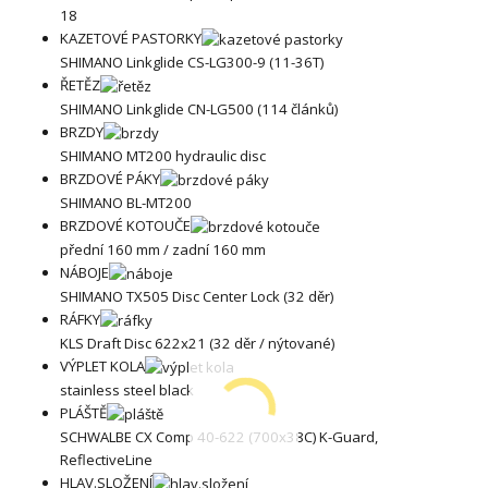
18
KAZETOVÉ PASTORKY
SHIMANO Linkglide CS-LG300-9 (11-36T)
ŘETĚZ
SHIMANO Linkglide CN-LG500 (114 článků)
BRZDY
SHIMANO MT200 hydraulic disc
BRZDOVÉ PÁKY
SHIMANO BL-MT200
BRZDOVÉ KOTOUČE
přední 160 mm / zadní 160 mm
NÁBOJE
SHIMANO TX505 Disc Center Lock (32 děr)
RÁFKY
KLS Draft Disc 622x21 (32 děr / nýtované)
VÝPLET KOLA
stainless steel black
PLÁŠTĚ
SCHWALBE CX Comp 40-622 (700x38C) K-Guard,
ReflectiveLine
HLAV.SLOŽENÍ