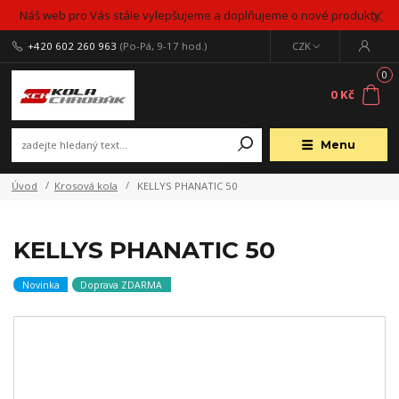
Náš web pro Vás stále vylepšujeme a doplňujeme o nové produkty
+420 602 260 963
(Po-Pá, 9-17 hod.)
CZK
0
0 Kč
Menu
Úvod
Krosová kola
KELLYS PHANATIC 50
KELLYS PHANATIC 50
Novinka
Doprava ZDARMA