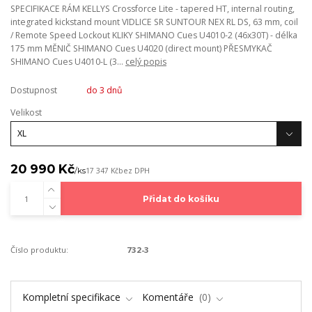
SPECIFIKACE RÁM KELLYS Crossforce Lite - tapered HT, internal routing,
integrated kickstand mount VIDLICE SR SUNTOUR NEX RL DS, 63 mm, coil
/ Remote Speed Lockout KLIKY SHIMANO Cues U4010-2 (46x30T) - délka
175 mm MĚNIČ SHIMANO Cues U4020 (direct mount) PŘESMYKAČ
SHIMANO Cues U4010-L (3...
celý popis
Dostupnost
do 3 dnů
Velikost
20 990 Kč
/
ks
17 347 Kč
bez DPH
Přidat do košíku
Číslo produktu:
732-3
Kompletní specifikace
Komentáře
0