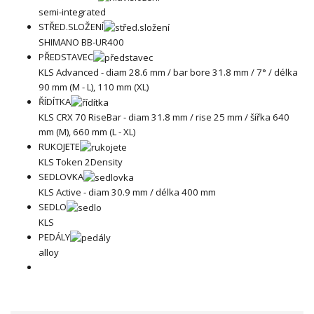
semi-integrated
STŘED.SLOŽENÍ
SHIMANO BB-UR400
PŘEDSTAVEC
KLS Advanced - diam 28.6 mm / bar bore 31.8 mm / 7° / délka
90 mm (M - L), 110 mm (XL)
ŘÍDÍTKA
KLS CRX 70 RiseBar - diam 31.8 mm / rise 25 mm / šířka 640
mm (M), 660 mm (L - XL)
RUKOJETE
KLS Token 2Density
SEDLOVKA
KLS Active - diam 30.9 mm / délka 400 mm
SEDLO
KLS
PEDÁLY
alloy