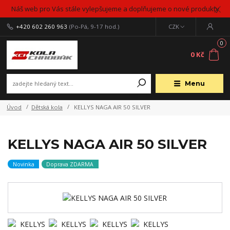
Náš web pro Vás stále vylepšujeme a doplňujeme o nové produkty
+420 602 260 963
(Po-Pá, 9-17 hod.)
CZK
0
0 Kč
Menu
Úvod
Dětská kola
KELLYS NAGA AIR 50 SILVER
KELLYS NAGA AIR 50 SILVER
Novinka
Doprava ZDARMA