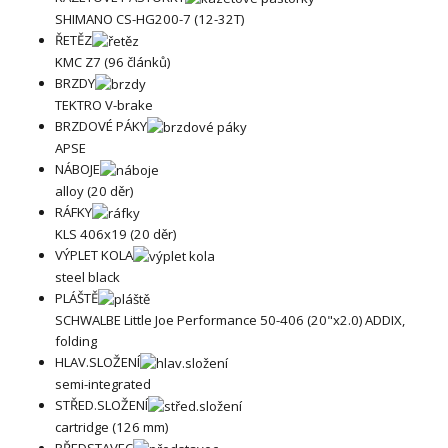
SHIMANO CS-HG200-7 (12-32T)
ŘETĚZ
KMC Z7 (96 článků)
BRZDY
TEKTRO V-brake
BRZDOVÉ PÁKY
APSE
NÁBOJE
alloy (20 děr)
RÁFKY
KLS 406x19 (20 děr)
VÝPLET KOLA
steel black
PLÁŠTĚ
SCHWALBE Little Joe Performance 50-406 (20"x2.0) ADDIX,
folding
HLAV.SLOŽENÍ
semi-integrated
STŘED.SLOŽENÍ
cartridge (126 mm)
PŘEDSTAVEC