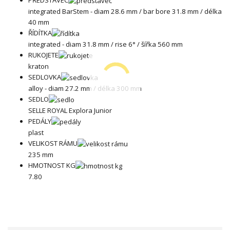
integrated BarStem - diam 28.6 mm / bar bore 31.8 mm / délka
40 mm
ŘÍDÍTKA
integrated - diam 31.8 mm / rise 6° / šířka 560 mm
RUKOJETE
kraton
SEDLOVKA
alloy - diam 27.2 mm / délka 300 mm
SEDLO
SELLE ROYAL Explora Junior
PEDÁLY
plast
VELIKOST RÁMU
235 mm
HMOTNOST KG
7.80