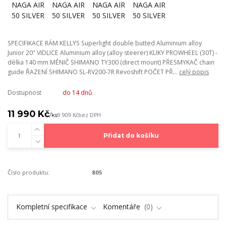
SPECIFIKACE RÁM KELLYS Superlight double butted Aluminium alloy
Junior 20" VIDLICE Aluminium alloy (alloy steerer) KLIKY PROWHEEL (30T) -
délka 140 mm MĚNIČ SHIMANO TY300 (direct mount) PŘESMYKAČ chain
guide ŘAZENÍ SHIMANO SL-RV200-7R Revoshift POČET PŘ...
celý popis
Dostupnost
do 14 dnů
11 990 Kč
/
ks
9 909 Kč
bez DPH
Přidat do košíku
Číslo produktu:
805
Kompletní specifikace
Komentáře
0