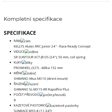
Kompletní specifikace
SPECIFIKACE
RÁM
KELLYS Alutec RRC Junior 24" - Race Ready Concept
VIDLICE
SR SUNTOUR XCT-JR DS (24"), 50 mm, coil spring
KLIKY
PROWHEEL (32T) - délka 152 mm
MĚNIČ
SHIMANO Altus M310 (direct mount)
ŘAZENÍ
SHIMANO SL-M315-8R Rapidfire Plus
POČET PŘEVODŮ
8
KAZETOVÉ PASTORKY
SUNRACE M55-8 (11-34T)