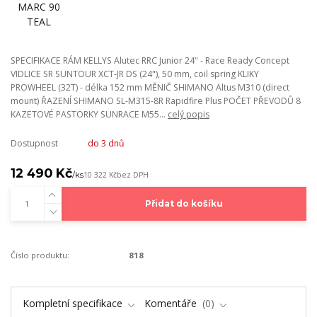
SPECIFIKACE RÁM KELLYS Alutec RRC Junior 24" - Race Ready Concept
VIDLICE SR SUNTOUR XCT-JR DS (24"), 50 mm, coil spring KLIKY
PROWHEEL (32T) - délka 152 mm MĚNIČ SHIMANO Altus M310 (direct
mount) ŘAZENÍ SHIMANO SL-M315-8R Rapidfire Plus POČET PŘEVODŮ 8
KAZETOVÉ PASTORKY SUNRACE M55...
celý popis
Dostupnost
do 3 dnů
12 490 Kč
/
ks
10 322 Kč
bez DPH
Přidat do košíku
Číslo produktu:
818
Kompletní specifikace
Komentáře
0