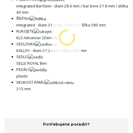
integrated BarStem - diam 28.6 mm / bar bore 31.8 mm / délka
40 mm
ŘÍDÍTKA
integrated - diam 31.8 mm / rise 6° / šířka 580 mm
RUKOJETE
KLS Advancer 2Density
SEDLOVKA
KALLOY - diam 27.2 mm / délka 300 mm
SEDLO
SELLE ROYAL Ben
PEDÁLY
plastic
VELIKOST RÁMU
315 mm
Potřebujete poradit?