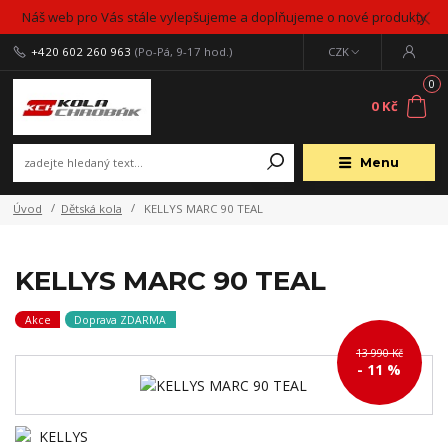
Náš web pro Vás stále vylepšujeme a doplňujeme o nové produkty
+420 602 260 963
(Po-Pá, 9-17 hod.)
CZK
0
0 Kč
Menu
Úvod
Dětská kola
KELLYS MARC 90 TEAL
KELLYS MARC 90 TEAL
Akce
Doprava ZDARMA
13 990 Kč
- 11 %