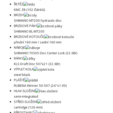
ŘETĚZ
KMC Z8 (102 článků)
BRZDY
SHIMANO MT200 hydraulic disc
BRZDOVÉ PÁKY
SHIMANO BL-MT200
BRZDOVÉ KOTOUČE
přední 160 mm / zadní 160 mm
NÁBOJE
SHIMANO TX505 Disc Center Lock (32 děr)
RÁFKY
KLS Draft Disc 507x21 (32 děr)
VÝPLET KOLA
steel black
PLÁŠTĚ
RUBENA Winner 50-507 (24"x1.95)
HLAV.SLOŽENÍ
semi-integrated
STŘED.SLOŽENÍ
cartridge (126 mm)
PŘEDSTAVEC