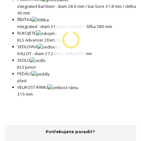
integrated BarStem - diam 28.6 mm / bar bore 31.8 mm / délka
40 mm
ŘÍDÍTKA
integrated - diam 31.8 mm / rise 6° / šířka 580 mm
RUKOJETE
KLS Advancer 2Density
SEDLOVKA
KALLOY - diam 27.2 mm / délka 300 mm
SEDLO
KLS Junior
PEDÁLY
plast
VELIKOST RÁMU
315 mm
Potřebujete poradit?