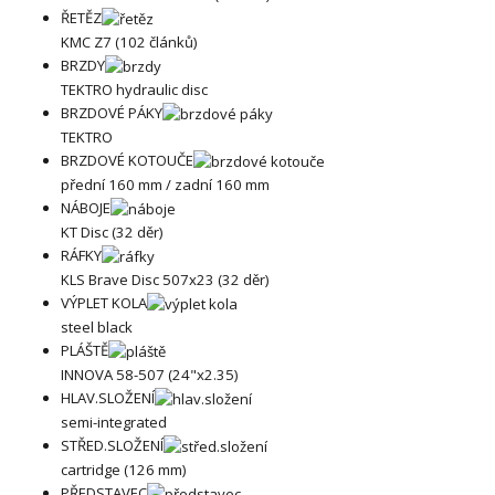
ŘETĚZ
KMC Z7 (102 článků)
BRZDY
TEKTRO hydraulic disc
BRZDOVÉ PÁKY
TEKTRO
BRZDOVÉ KOTOUČE
přední 160 mm / zadní 160 mm
NÁBOJE
KT Disc (32 děr)
RÁFKY
KLS Brave Disc 507x23 (32 děr)
VÝPLET KOLA
steel black
PLÁŠTĚ
INNOVA 58-507 (24"x2.35)
HLAV.SLOŽENÍ
semi-integrated
STŘED.SLOŽENÍ
cartridge (126 mm)
PŘEDSTAVEC