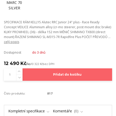
SPECIFIKACE RÁM KELLYS Alutec RRC Junior 24" plus - Race Ready
Concept VIDLICE Aluminium alloy (cr-mo steerer, post mount disc brake)
KLIKY PROWHEEL (36) - délka 152 mm MĚNIČ SHIMANO TX800 (direct
mount) ŘAZENÍ SHIMANO SL-M315-7R Rapidfire Plus POČET PŘEVODŮ ...
celý popis
Dostupnost
do 3 dnů
12 490 Kč
/
ks
10 322 Kč
bez DPH
Přidat do košíku
Číslo produktu:
817
Kompletní specifikace
Komentáře
0