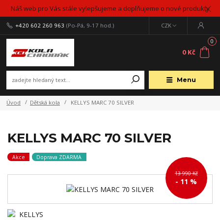
Náš web pro Vás stále vylepšujeme a doplňujeme o nové produkty
+420 602 260 963
(Po-Pá, 9-17 hod.)
CZK
0
0 Kč
Menu
Úvod
Dětská kola
KELLYS MARC 70 SILVER
KELLYS MARC 70 SILVER
Akce
Doprava ZDARMA
13 990 Kč
- 11 %