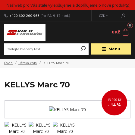
Náš web pro Vás stále vylepšujeme a doplňujeme o nové produkty
+420 602 260 963
(Po-Pá, 9-17 hod.)
CZK
0
0 Kč
Menu
Úvod
Dětská kola
KELLYS Marc 70
KELLYS Marc 70
13 990 Kč
- 14 %