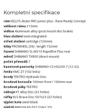
Kompletní specifikace
rám
KELLYS Alutec RRC Junior plus - Race Ready Concept
velikost rámu
315mm
vidlice
Aluminium alloy (post mount disc brake)
hlav.složení
semi-integrated
střed.složení
cartridge (126mm)
kliky
PROWHEEL (36) - length 152mm
řazení
SHIMANO SL-M310 Rapidfire Plus rear
měnič
SHIMANO TX800 (direct mount)
počet převodů
7
kazetové pastorky
SHIMANO CS-HG200-7 (12-32)
řetěz
KMC Z7 (102 links)
brzdy
TEKTRO Hydraulic Disc
brzdové kotouče
160mm front / 160mm rear
brzdové páky
TEKTRO
náboje
KT alloy Disc (32 holes)
ráfky
KLS Brave Disc 507x23 (32 holes)
výplet kola
steel black
pláště
INNOVA 60-507 (24x2.35)