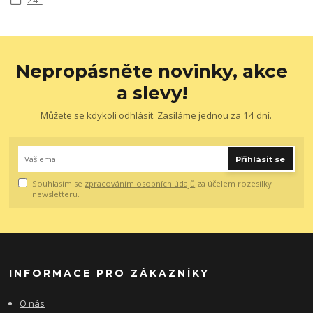
24"
Nepropásněte novinky, akce
a slevy!
Můžete se kdykoli odhlásit. Zasíláme jednou za 14 dní.
Přihlásit se
Souhlasím se
zpracováním osobních údajů
za účelem rozesílky
newsletteru.
INFORMACE PRO ZÁKAZNÍKY
O nás