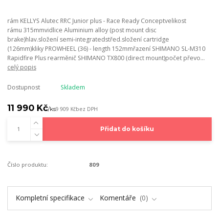
rám KELLYS Alutec RRC Junior plus - Race Ready Conceptvelikost
rámu 315mmvidlice Aluminium alloy (post mount disc
brake)hlav.složení semi-integratedstřed.složení cartridge
(126mm)kliky PROWHEEL (36) - length 152mmřazení SHIMANO SL-M310
Rapidfire Plus rearměnič SHIMANO TX800 (direct mount)počet převo...
celý popis
Dostupnost
Skladem
11 990 Kč
/
ks
9 909 Kč
bez DPH
Přidat do košíku
Číslo produktu:
809
Kompletní specifikace
Komentáře
0