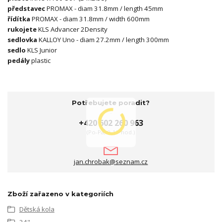
představec
PROMAX - diam 31.8mm / length 45mm
řídítka
PROMAX - diam 31.8mm / width 600mm
rukojete
KLS Advancer 2Density
sedlovka
KALLOY Uno - diam 27.2mm / length 300mm
sedlo
KLS Junior
pedály
plastic
Potřebujete poradit?
+420 602 260 963
(Po-Pá, 9-17 hod.)
jan.chrobak@seznam.cz
Zboží zařazeno v kategoriích
Dětská kola