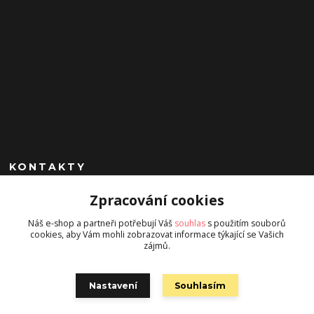
KONTAKTY
Zpracování cookies
+420 602 260 963
(Po-Pá, 9-17 hod.)
Náš e-shop a partneři potřebují Váš
souhlas
s použitím souborů
cookies, aby Vám mohli zobrazovat informace týkající se Vašich
jan.chrobak@seznam.cz
zájmů.
Nastavení
Souhlasím