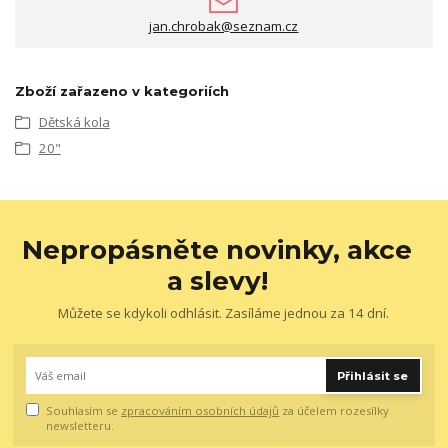
jan.chrobak@seznam.cz
Zboží zařazeno v kategoriích
Dětská kola
20"
Nepropásněte novinky, akce
a slevy!
Můžete se kdykoli odhlásit. Zasíláme jednou za 14 dní.
Přihlásit se
Souhlasím se
zpracováním osobních údajů
za účelem rozesílky
newsletteru.