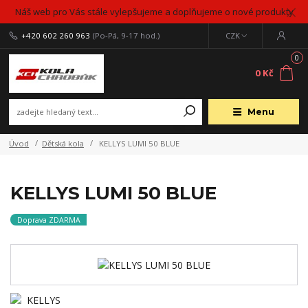
Náš web pro Vás stále vylepšujeme a doplňujeme o nové produkty
+420 602 260 963
(Po-Pá, 9-17 hod.)
CZK
0
0 Kč
Menu
Úvod
Dětská kola
KELLYS LUMI 50 BLUE
KELLYS LUMI 50 BLUE
Doprava ZDARMA