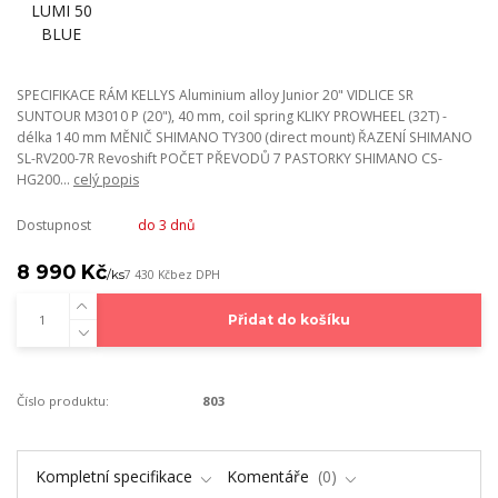
SPECIFIKACE RÁM KELLYS Aluminium alloy Junior 20" VIDLICE SR
SUNTOUR M3010 P (20"), 40 mm, coil spring KLIKY PROWHEEL (32T) -
délka 140 mm MĚNIČ SHIMANO TY300 (direct mount) ŘAZENÍ SHIMANO
SL-RV200-7R Revoshift POČET PŘEVODŮ 7 PASTORKY SHIMANO CS-
HG200...
celý popis
Dostupnost
do 3 dnů
8 990 Kč
/
ks
7 430 Kč
bez DPH
Přidat do košíku
Číslo produktu:
803
Kompletní specifikace
Komentáře
0