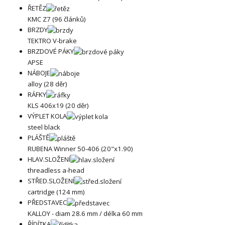
ŘETĚZ
KMC Z7 (96 článků)
BRZDY
TEKTRO V-brake
BRZDOVÉ PÁKY
APSE
NÁBOJE
alloy (28 děr)
RÁFKY
KLS 406x19 (20 děr)
VÝPLET KOLA
steel black
PLÁŠTĚ
RUBENA Winner 50-406 (20"x1.90)
HLAV.SLOŽENÍ
threadless a-head
STŘED.SLOŽENÍ
cartridge (124 mm)
PŘEDSTAVEC
KALLOY - diam 28.6 mm / délka 60 mm
ŘÍDÍTKA