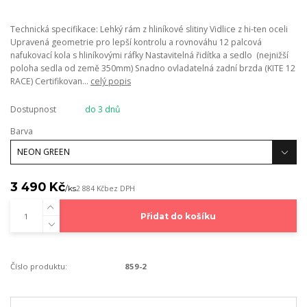
Technická specifikace: Lehký rám z hliníkové slitiny Vidlice z hi-ten oceli
Upravená geometrie pro lepší kontrolu a rovnováhu 12 palcová
nafukovací kola s hliníkovými ráfky Nastavitelná řidítka a sedlo (nejnižší
poloha sedla od země 350mm) Snadno ovladatelná zadní brzda (KITE 12
RACE) Certifikovan...
celý popis
Dostupnost
do 3 dnů
Barva
3 490 Kč
/
ks
2 884 Kč
bez DPH
Přidat do košíku
Číslo produktu:
859-2