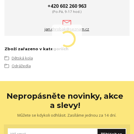
+420 602 260 963
(Po-Pá, 9-17 hod.)
jan.chrobak@seznam.cz
Zboží zařazeno v kategoriích
Dětská kola
Odrážedla
Nepropásněte novinky, akce
a slevy!
Můžete se kdykoli odhlásit. Zasíláme jednou za 14 dní.