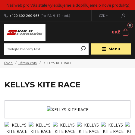
Náš web pro Vás stále vylepšujeme a doplňujeme o nové produkty
+420 602 260 963
(Po-Pá, 9-17 hod.)
CZK
0
0 Kč
Menu
Úvod
Dětská kola
KELLYS KITE RACE
KELLYS KITE RACE