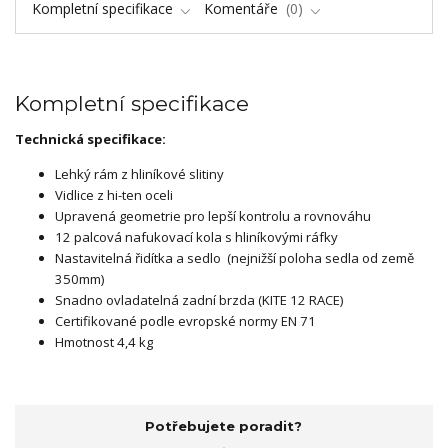
Kompletní specifikace
Komentáře
0
Kompletní specifikace
Technická specifikace:
Lehký rám z hliníkové slitiny
Vidlice z hi-ten oceli
Upravená geometrie pro lepší kontrolu a rovnováhu
12 palcová nafukovací kola s hliníkovými ráfky
Nastavitelná řidítka a sedlo (nejnižší poloha sedla od země
350mm)
Snadno ovladatelná zadní brzda (KITE 12 RACE)
Certifikované podle evropské normy EN 71
Hmotnost 4,4 kg
Potřebujete poradit?