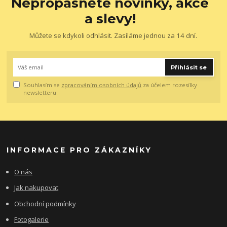
Nepropásněte novinky, akce
a slevy!
Můžete se kdykoli odhlásit. Zasíláme jednou za 14 dní.
Přihlásit se
Souhlasím se
zpracováním osobních údajů
za účelem rozesílky
newsletteru.
INFORMACE PRO ZÁKAZNÍKY
O nás
Jak nakupovat
Obchodní podmínky
Fotogalerie