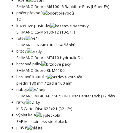
SHIMANO Deore M6100-IR Rapidfire Plus (I-Spec EV)
počet převodů
12
kazetové pastorky
SHIMANO CS-M6100-12 (10-51T)
řetěz
SHIMANO CN-M6100 (114 článků)
brzdy
SHIMANO Deore MT410 Hydraulic Disc
brzdové páky
SHIMANO Deore BL-M4100
brzdové kotouče
přední 180 mm / zadní 160 mm
náboje
SHIMANO MT400-B / MT510-B Disc Center Lock (32 děr)
ráfky
KLS Cartel Disc 622x21 (32 děr)
výplet kola
SAPIM - stainless steel black
pláště