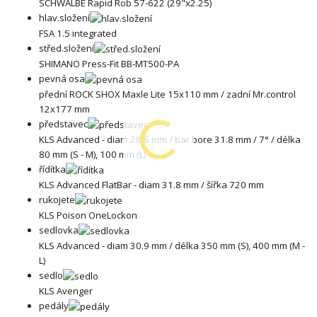
SCHWALBE Rapid Rob 57-622 (29"x2.25)
hlav.složení
FSA 1.5 integrated
střed.složení
SHIMANO Press-Fit BB-MT500-PA
pevná osa
přední ROCK SHOX Maxle Lite 15x110 mm / zadní Mr.control
12x177 mm
představec
KLS Advanced - diam 28.6 mm / bar bore 31.8 mm / 7° / délka
80 mm (S - M), 100 mm (L)
řídítka
KLS Advanced FlatBar - diam 31.8 mm / šířka 720 mm
rukojete
KLS Poison OneLockon
sedlovka
KLS Advanced - diam 30.9 mm / délka 350 mm (S), 400 mm (M -
L)
sedlo
KLS Avenger
pedály