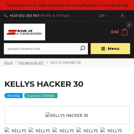
Náš web pro Vás stále vylepšujeme a doplňujeme o nové produkty
+420 602 260 963
(Po-Pá, 9-17 hod.)
CZK
0
0 Kč
Menu
Úvod
Horská kola 29"
KELLYS HACKER 30
KELLYS HACKER 30
Novinka
Doprava ZDARMA