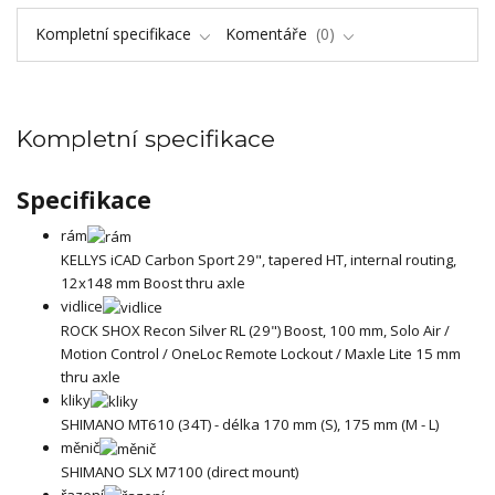
Kompletní specifikace
Komentáře
0
Kompletní specifikace
Specifikace
rám
KELLYS iCAD Carbon Sport 29", tapered HT, internal routing,
12x148 mm Boost thru axle
vidlice
ROCK SHOX Recon Silver RL (29") Boost, 100 mm, Solo Air /
Motion Control / OneLoc Remote Lockout / Maxle Lite 15 mm
thru axle
kliky
SHIMANO MT610 (34T) - délka 170 mm (S), 175 mm (M - L)
měnič
SHIMANO SLX M7100 (direct mount)
řazení