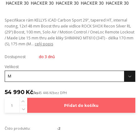
Specifikace rám KELLYS iCAD Carbon Sport 29", tapered HT, internal
routing, 12x148 mm Boost thru axle vidlice ROCK SHOX Recon Silver RL
(29") Boost, 100 mm, Solo Air / Motion Control / OneLoc Remote Lockout
/ Maxle Lite 15 mm thru axle kliky SHIMANO MT610 (34T) - délka 170 mm
(S), 175 mm (M...
celý popis
Dostupnost
do 3 dnů
Velikost
54 990 Kč
/
ks
45 446 Kč
bez DPH
Přidat do košíku
Číslo produktu:
-2