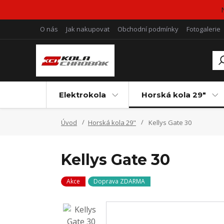
O nás
Jak nakupovat
Obchodní podmínky
Fotogalerie
Elektrokola
Horská kola 29"
Úvod
Horská kola 29"
Kellys Gate 30
Kellys Gate 30
Akce
Doprava ZDARMA