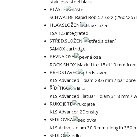
stainless steel black
PLÁŠTĚ
SCHWALBE Rapid Rob 57-622 (29x2.25) 
HLAV.SLOŽENÍ
FSA 1.5 integrated
STŘED.SLOŽENÍ
SAMOX cartridge
PEVNÁ OSA
ROCK SHOX Maxle Lite 15x110 mm fron
PŘEDSTAVEC
KLS Advanced - diam 28.6 mm / bar bore 
ŘÍDÍTKA
KLS Advanced FlatBar - diam 31.8 mm / 
RUKOJETE
KLS Advancer 2Density
SEDLOVKA
KLS Active - diam 30.9 mm / length 350 
SEDLO