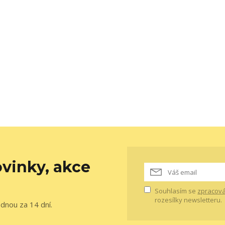
vinky, akce
Souhlasím se
zpracová
rozesílky newsletteru.
ednou za 14 dní.