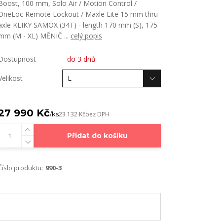
Boost, 100 mm, Solo Air / Motion Control /
OneLoc Remote Lockout / Maxle Lite 15 mm thru
axle KLIKY SAMOX (34T) - length 170 mm (S), 175
mm (M - XL) MĚNIČ ...
celý popis
Dostupnost
do 3 dnů
Velikost
27 990 Kč
/
ks
23 132 Kč
bez DPH
Přidat do košíku
Číslo produktu:
990-3