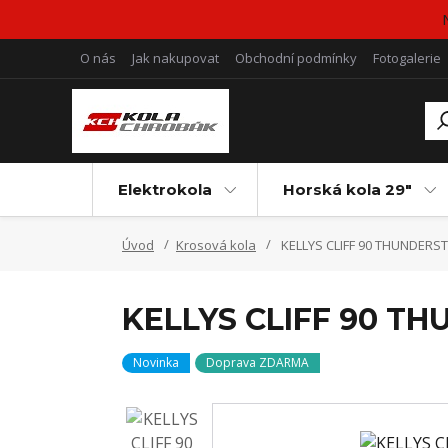
O nás
Jak nakupovat
Obchodní podmínky
Fotogalerie
Elektrokola
Horská kola 29"
Úvod
Krosová kola
KELLYS CLIFF 90 THUNDERS
KELLYS CLIFF 90 T
Novinka
Doprava ZDARMA