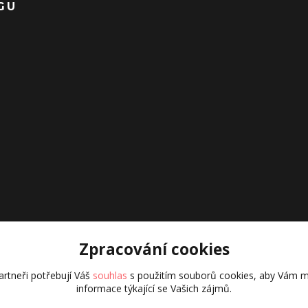
GU
Zpracování cookies
rtneři potřebují Váš
souhlas
s použitím souborů cookies, aby Vám m
informace týkající se Vašich zájmů.