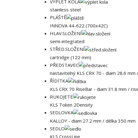
VÝPLET KOLA
stainless steel
PLÁŠTĚ
INNOVA 44-622 (700x42C)
HLAV.SLOŽENÍ
semi-integrated
STŘED.SLOŽENÍ
cartridge (122 mm)
PŘEDSTAVEC
nastavitelný KLS CRX 70 - diam 28.6 mm 
ŘÍDÍTKA
KLS CRX 70 RiseBar - diam 31.8 mm / rise
RUKOJETE
KLS Token 2Density
SEDLOVKA
KALLOY - diam 27.2 mm / délka 350 mm
SEDLO
KLS CrossLine