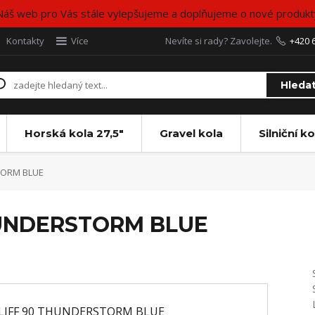
Náš web pro Vás stále vylepšujeme a doplňujeme o nové produkt
Kontakty
Více
Nevíte si rady? Zavolejte.
+420 
Hleda
Horská kola 27,5"
Gravel kola
Silniční ko
TORM BLUE
HUNDERSTORM BLUE