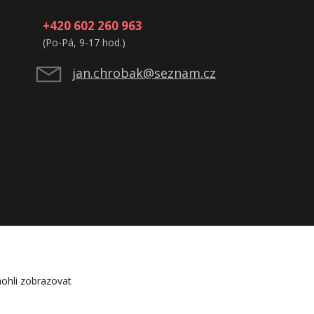
+420 602 260 963
(Po-Pá, 9-17 hod.)
jan.chrobak@seznam.cz
ohli zobrazovat