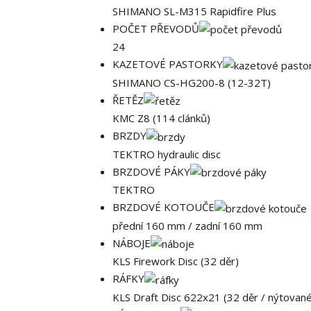
SHIMANO SL-M315 Rapidfire Plus
POČET PŘEVODŮ
24
KAZETOVÉ PASTORKY
SHIMANO CS-HG200-8 (12-32T)
ŘETĚZ
KMC Z8 (114 clánků)
BRZDY
TEKTRO hydraulic disc
BRZDOVÉ PÁKY
TEKTRO
BRZDOVÉ KOTOUČE
přední 160 mm / zadní 160 mm
NÁBOJE
KLS Firework Disc (32 děr)
RÁFKY
KLS Draft Disc 622x21 (32 děr / nýtované