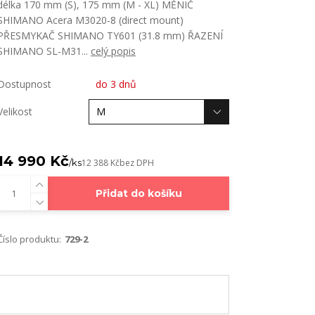
délka 170 mm (S), 175 mm (M - XL) MĚNIČ
SHIMANO Acera M3020-8 (direct mount)
PŘESMYKAČ SHIMANO TY601 (31.8 mm) ŘAZENÍ
SHIMANO SL-M31...
celý popis
Dostupnost
do 3 dnů
Velikost
14 990 Kč
/
ks
12 388 Kč
bez DPH
Přidat do košíku
Číslo produktu:
729-2