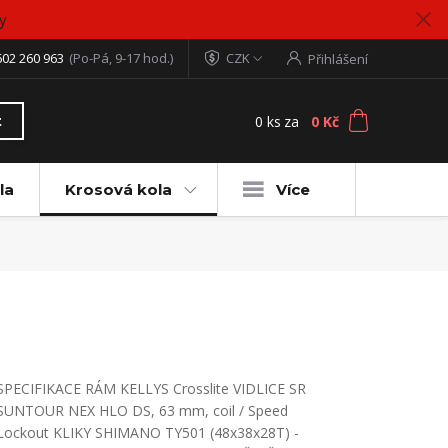
y
602 260 963
(Po-Pá, 9-17 hod.)
CZK
Přihlášení
0
ks
za
0 Kč
t
la
Krosová kola
Více
SPECIFIKACE RÁM KELLYS Crosslite VIDLICE SR
SUNTOUR NEX HLO DS, 63 mm, coil / Speed
Lockout KLIKY SHIMANO TY501 (48x38x28T) -