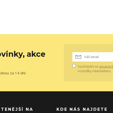
vinky, akce
Souhlasím se
zpracová
rozesílky newsletteru.
ednou za 14 dní.
ČTENĚJŠÍ NA
KDE NÁS NAJDETE