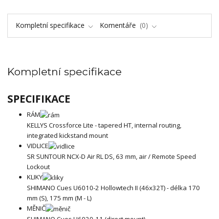
Kompletní specifikace
Komentáře
0
Kompletní specifikace
SPECIFIKACE
RÁM
KELLYS Crossforce Lite - tapered HT, internal routing,
integrated kickstand mount
VIDLICE
SR SUNTOUR NCX-D Air RL DS, 63 mm, air / Remote Speed
Lockout
KLIKY
SHIMANO Cues U6010-2 Hollowtech II (46x32T) - délka 170
mm (S), 175 mm (M - L)
MĚNIČ
SHIMANO Cues U6020-11 (direct mount)