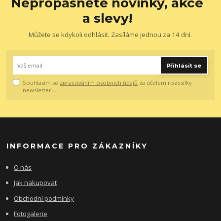
Nepropásněte novinky, akce
a slevy!
Můžete se kdykoli odhlásit. Zasíláme jednou za 14 dní.
Přihlásit se
Souhlasím se
zpracováním osobních údajů
za účelem rozesílky
newsletteru.
INFORMACE PRO ZÁKAZNÍKY
O nás
Jak nakupovat
Obchodní podmínky
Fotogalerie