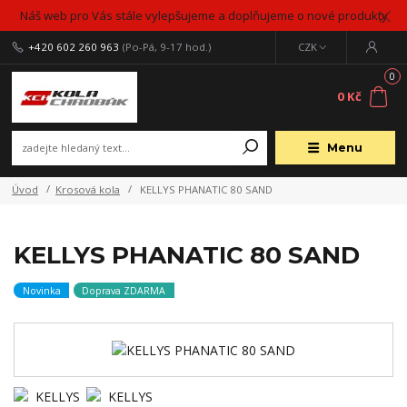
Náš web pro Vás stále vylepšujeme a doplňujeme o nové produkty
+420 602 260 963
(Po-Pá, 9-17 hod.)
CZK
0
0 Kč
Menu
Úvod
Krosová kola
KELLYS PHANATIC 80 SAND
KELLYS PHANATIC 80 SAND
Novinka
Doprava ZDARMA