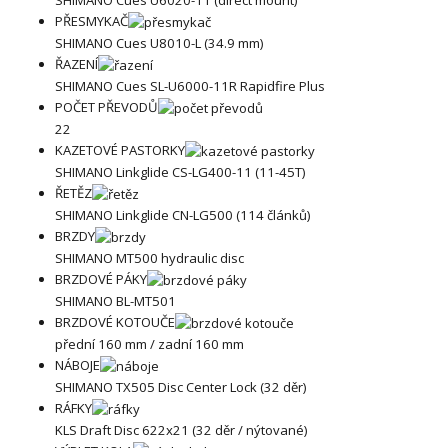
PŘESMYKAČ
SHIMANO Cues U8010-L (34.9 mm)
ŘAZENÍ
SHIMANO Cues SL-U6000-11R Rapidfire Plus
POČET PŘEVODŮ
22
KAZETOVÉ PASTORKY
SHIMANO Linkglide CS-LG400-11 (11-45T)
ŘETĚZ
SHIMANO Linkglide CN-LG500 (114 článků)
BRZDY
SHIMANO MT500 hydraulic disc
BRZDOVÉ PÁKY
SHIMANO BL-MT501
BRZDOVÉ KOTOUČE
přední 160 mm / zadní 160 mm
NÁBOJE
SHIMANO TX505 Disc Center Lock (32 děr)
RÁFKY
KLS Draft Disc 622x21 (32 děr / nýtované)