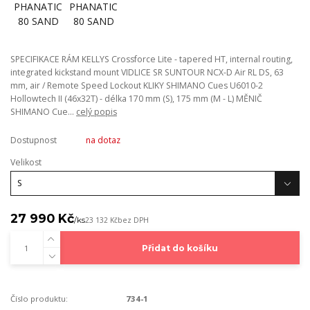
SPECIFIKACE RÁM KELLYS Crossforce Lite - tapered HT, internal routing,
integrated kickstand mount VIDLICE SR SUNTOUR NCX-D Air RL DS, 63
mm, air / Remote Speed Lockout KLIKY SHIMANO Cues U6010-2
Hollowtech II (46x32T) - délka 170 mm (S), 175 mm (M - L) MĚNIČ
SHIMANO Cue...
celý popis
Dostupnost
na dotaz
Velikost
27 990 Kč
/
ks
23 132 Kč
bez DPH
Přidat do košíku
Číslo produktu:
734-1