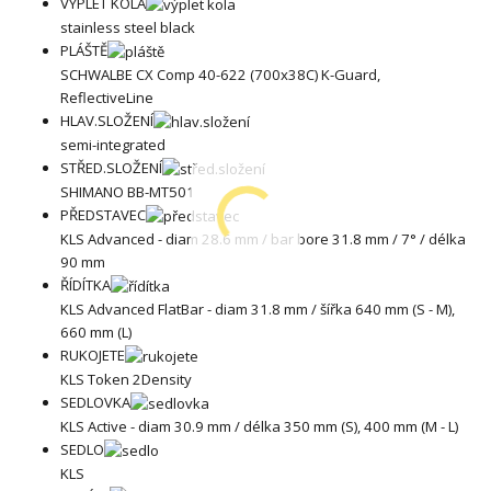
VÝPLET KOLA
stainless steel black
PLÁŠTĚ
SCHWALBE CX Comp 40-622 (700x38C) K-Guard,
ReflectiveLine
HLAV.SLOŽENÍ
semi-integrated
STŘED.SLOŽENÍ
SHIMANO BB-MT501
PŘEDSTAVEC
KLS Advanced - diam 28.6 mm / bar bore 31.8 mm / 7° / délka
90 mm
ŘÍDÍTKA
KLS Advanced FlatBar - diam 31.8 mm / šířka 640 mm (S - M),
660 mm (L)
RUKOJETE
KLS Token 2Density
SEDLOVKA
KLS Active - diam 30.9 mm / délka 350 mm (S), 400 mm (M - L)
SEDLO
KLS